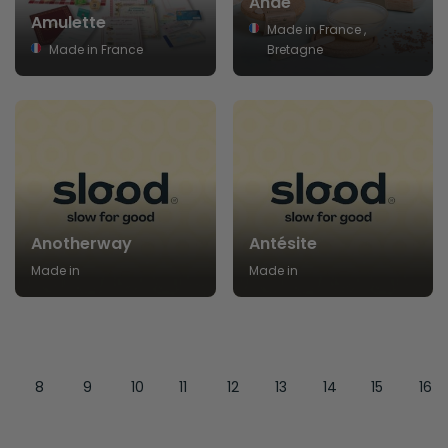
Anaé
Amulette
Made in France ,
Made in France
Bretagne
Anotherway
Antésite
Made in
Made in
8
9
10
11
12
13
14
15
16