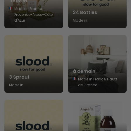
100BON
Made in France,
24 Bottles
Provence-Alpes-Côte
d'Azur
Made in
à demain
3 Sprout
Made in France, Hauts-
Made in
de-France