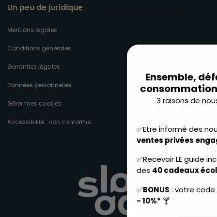
Un peu de juridique
Mentions légales
Conditions générales
Garanties légales
Ensemble, déf
Données personnelles
consommation 
3 raisons de nous
Gérer mes cookies
Accessibilité : non conforme
✅Etre informé des no
ventes privées eng
✅Recevoir LE guide in
des
40 cadeaux écol
✅
BONUS
: votre code
- 10%*
🍸