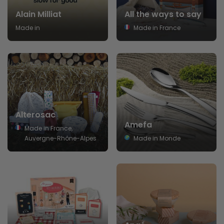
Alain Milliat
All the ways to say
Made in
Made in France
Alterosac
Amefa
Made in France,
Auvergne-Rhône-Alpes
Made in Monde