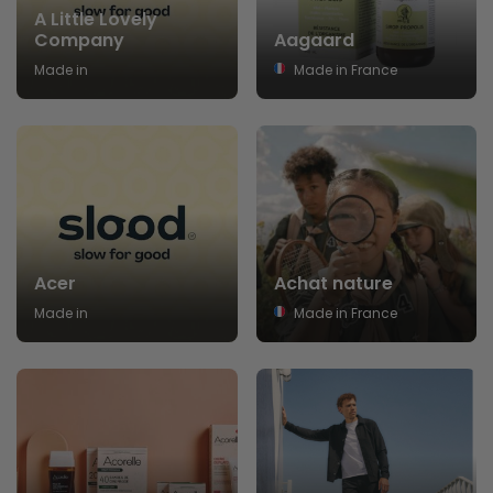
A Little Lovely
Company
Aagaard
Made in
Made in France
Acer
Achat nature
Made in
Made in France