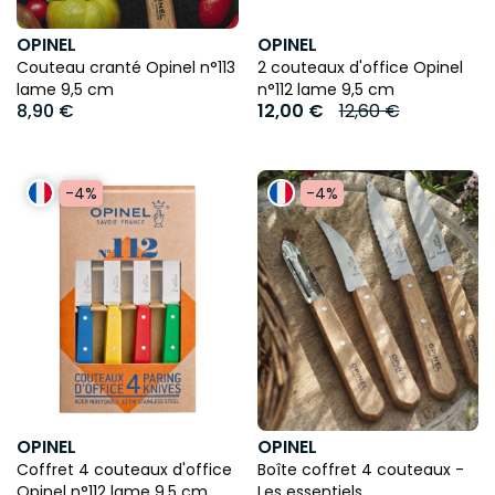
OPINEL
OPINEL
Couteau cranté Opinel n°113
2 couteaux d'office Opinel
lame 9,5 cm
n°112 lame 9,5 cm
8,90 €
12,00 €
12,60 €
-4%
-4%
OPINEL
OPINEL
Coffret 4 couteaux d'office
Boîte coffret 4 couteaux -
Opinel n°112 lame 9,5 cm
Les essentiels