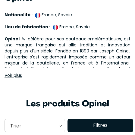
Nationalité :
France, Savoie
Lieu de fabrication :
France, Savoie
Opinel
🔪 célèbre pour ses couteaux emblématiques, est
une marque française qui allie tradition et innovation
depuis plus d’un siècle. Fondée en 1890 par Joseph Opinel,
l’entreprise s'est rapidement imposée comme un acteur
majeur de la coutellerie, en France et à l’international.
Fabriqués à Chambéry, en Savoie, les couteaux Opinel sont
réputés pour leur qualité, leur simplicité et leur robustesse,
Voir plus
tout en incarnant un savoir-faire artisanal préservé au fil
des générations.
Le
couteau Opinel
, avec son manche en bois et sa lame
Les produits Opinel
en acier inoxydable ou carbone, est devenu un objet
iconique, apprécié pour sa praticité et son design
intemporel. Disponible dans une large gamme de tailles, du
fameux Opinel n°8 au petit modèle pliant, chaque couteau
Filtres
Trier
est pensé pour répondre à des besoins spécifiques, qu’il
s’agisse de cuisine, de bricolage, de jardinage ou encore