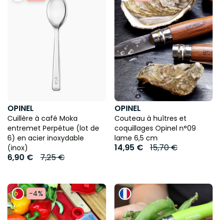
OPINEL
OPINEL
Cuillère à café Moka
Couteau à huîtres et
entremet Perpétue (lot de
coquillages Opinel n°09
6) en acier inoxydable
lame 6,5 cm
14,95 €
15,70 €
(inox)
6,90 €
7,25 €
-4%