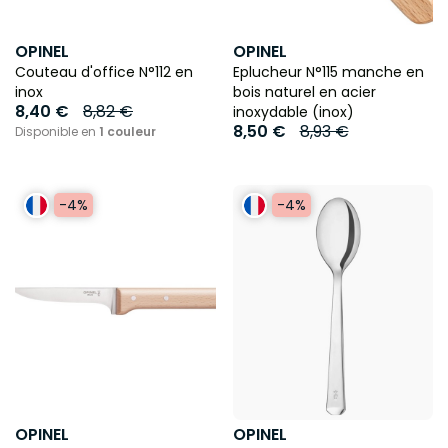
OPINEL
OPINEL
Couteau d'office N°112 en
Eplucheur N°115 manche en
inox
bois naturel en acier
8,40 €
8,82 €
inoxydable (inox)
8,50 €
8,93 €
Disponible en
1 couleur
-4%
-4%
OPINEL
OPINEL