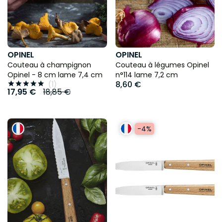
OPINEL
OPINEL
Couteau à champignon
Couteau à légumes Opinel
Opinel - 8 cm lame 7,4 cm
n°114 lame 7,2 cm
8,60 €
(1)





17,95 €
18,85 €
-4%