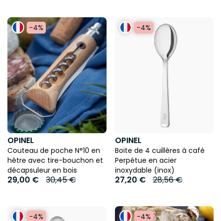
-4%
-4%
OPINEL
OPINEL
Couteau de poche N°10 en
Boite de 4 cuillères à café
hêtre avec tire-bouchon et
Perpétue en acier
décapsuleur en bois
inoxydable (inox)
29,00 €
30,45 €
27,20 €
28,56 €
-4%
-4%