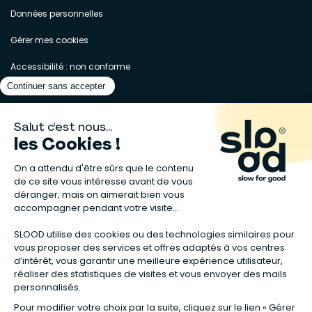
Données personnelles
Gérer mes cookies
Accessibilité : non conforme
Matelas naturels
⋅
Graines bio
⋅
Lits bébés en bois
⋅
Déodorant bio
⋅
Sapin
en bois
⋅
Complement alimentaire naturel
⋅
Shampoing naturel
⋅
Calendrier de l’Avent gourmand
⋅
Couche bio
⋅
Anti-nuisible
⋅
Poeles
⋅