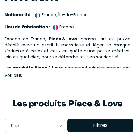
Nationalité :
France, Île-de-France
Lieu de fabrication :
France
Fondée en France,
Piece & Love
incarne l’art du puzzle
décalé avec un esprit humoristique et léger. La marque
s’adresse à celles et ceux en quête d’une pause créative,
loin du quotidien, pour se détendre tout en souriant 🎨
Les
produits
Piece & Love
comprend principalement des
puzzles 1000 pièces, conçus pour être à la fois ludiques et
Voir plus
esthétiques. Chaque création vise à offrir une expérience
immersive, avec un format idéal à encadrer une fois
terminé🧩
Les produits Piece & Love
La
marque Piece & Love
s'engage pleinement dans une
démarche respectueuse de l’environnement. Tous ses
puzzles sont fabriqués en France à partir de carton recyclé,
sans plastique, et certifiés FSC. Un combo fun, qualité et
Filtres
Trier
conscience écologique🌿