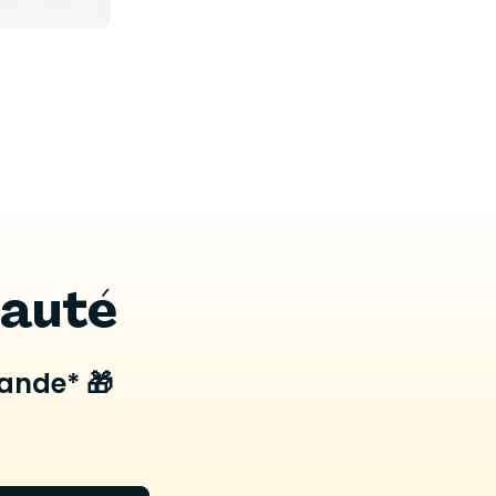
nauté
mande* 🎁