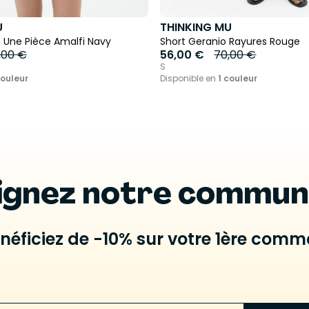
U
THINKING MU
n Une Pièce Amalfi Navy
Short Geranio Rayures Rouge
0,00 €
56,00 €
70,00 €
S
couleur
Disponible en
1 couleur
ignez notre commu
énéficiez de -10% sur votre 1ère com