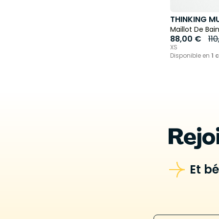
THINKING M
Maillot De Bai
88,00 €
11
XS
Disponible en
1 
Rejo
Et b