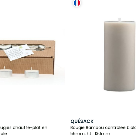
QUÉSACK
ougies chauffe-plat en
Bougie Bambou contrôlée biolo
tale
56mm, ht : 130mm