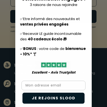
3 raisons de nous rejoindre
Je m’abonne
✅Etre informé des nouveautés et
ventes privées engagées
Votre adresse de messagerie est uniquement utilisée pour vous envoyer
notre lettre d'information. Voir notre
politique de confidentialité
.
✅Recevoir LE guide incontournable
des
40 cadeaux écolo 🎁
✅
BONUS
: votre code de
bienvenue
- 10%*
🍸
100% responsable
Excellent - Avis Trustpilot​
Le meilleur du durable avec style et sans greenwashing
Email
100% Transparent
On sait d'où ça vient, en quoi c'est fait, on vous dit tout
JE REJOINS SLOOD
100% Qualité