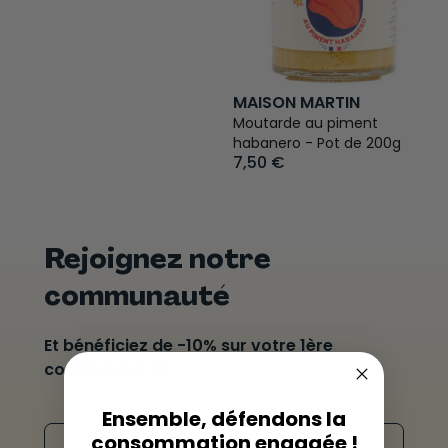
MAISON MARTIN
Moutarde au piment
habanero - Pot de 200g
7,50 €
Rejoignez notre
communauté
Et bénéficiez de -10% sur votre 1ère
commande* 🎁
Ensemble, défendons la
consommation engagée !