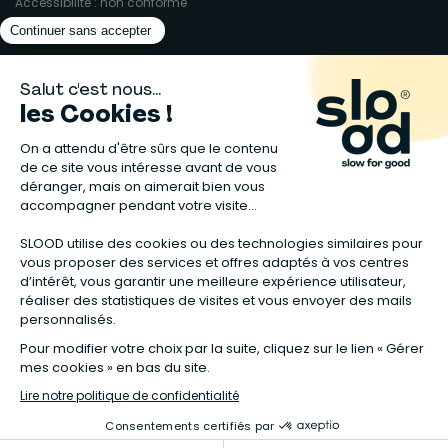
Accessibilité : non conforme
Matelas naturels
⋅
Graines bio
⋅
Lits bébés en bois
⋅
Déodorant bio
⋅
Sapin
en bois
⋅
Complement alimentaire naturel
⋅
Shampoing naturel
⋅
Calendrier de l’Avent gourmand
⋅
Couche bio
⋅
Anti-nuisible
⋅
Poeles
⋅
Ventilateurs de plafond
*Valable sur tous les articles avec la mention "Offre Bienvenue" affichée
dans la fiche produit. Tous les codes promos applicables sur Slood sont
valables hors produits reconditionnés et non cumulables entre eux.
**Valable sur les chambres complètes Sauthon taguées en Offre