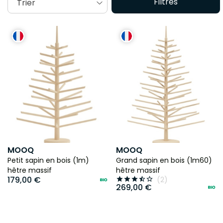
Filtres
Trier
Dites adieu aux arbres artificiels en plastique et accueillez
la nature dans votre intérieur avec un sapin en bois de la
marque MOOQ
! Une vraie alternative durable, locale et
design pour vos fêtes ! 🎄
MOOQ
MOOQ
Petit sapin en bois (1m)
Grand sapin en bois (1m60)
hêtre massif
hêtre massif
179,00 €
(2)





269,00 €