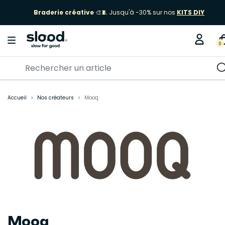
Braderie créative
🎨🧵 Jusqu'à -30% sur nos
KITS DIY
0
Accueil
Nos créateurs
Mooq
Mooq