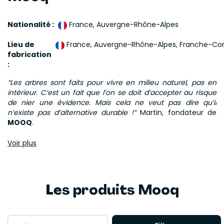
Nationalité :
France, Auvergne-Rhône-Alpes
Lieu de
France, Auvergne-Rhône-Alpes, Franche-C
fabrication
:
“Les arbres sont faits pour vivre en milieu naturel, pas en
intérieur. C’est un fait que l’on se doit d’accepter au risque
de nier une évidence. Mais cela ne veut pas dire qu’il
n’existe pas d’alternative durable !”
Martin, fondateur de
MOOQ
.
Créer cette alternative, c’est la vocation de MOOQ. En
Voir plus
s’inspirant de la nature, Martin crée des arbres décoratifs
naturels et esthétiques, pratiques et design, qui valorisent
tous les intérieurs sans dévaloriser l’environnement
extérieur. Les
produits MOOQ
sont fabriqués à la main,
Les produits Mooq
sans assistance numérique, dans un atelier situé dans la
région lyonnaise avec du bois local issu de forêts gérées
durablement et non traité.