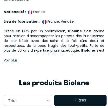
Nationalité :
France
Lieu de fabrication :
France, Vendée
Créée en 1972 par un pharmacien,
Biolane
s’est donné
pour mission d’accompagner les parents dès la naissance
de leur bébé avec des soins à la fois sûrs, doux et
respectueux de la peau fragile des tout-petits. Forte de
plus de 50 ans d'expertise pharmaceutique,
Biolane
s'est
imposée comme le n°1 de l'hygiène et du soin bébé en
France. La
marque Biolane
est une référence née en
Voir plus
pharmacie, recommandée par le corps médical et
plébiscitée par des millions de parents. La marque s’appuie
sur trois piliers fondamentaux pour proposer des solutions
Pensés pour répondre à tous les besoins essentiels, les
fiables et adaptées au quotidien des familles : expertise,
Les produits Biolane
produits Biolane
couvrent l’hygiène, le bain, le change et
naturalité et douceur 👶
le soin, avec des formules conçues pour respecter les
peaux les plus sensibles. Riches en ingrédients d’origine
naturelle (jusqu’à 98 % en moyenne), ils privilégient des
Filtres
Trier
compositions courtes, sans substances controversées, et
sont testés sous contrôle dermatologique ou pédiatrique.