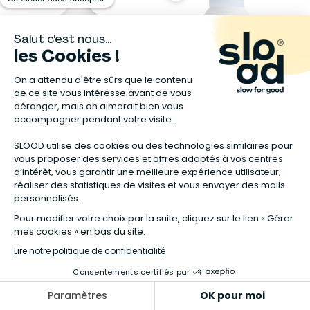
BIOLANE
BIOLANE
Lait de toilette douceur
Brume à l'eau thermale
750ml
150ml
7,70 €
4,90 €