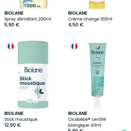
BIOLANE
BIOLANE
Spray démêlant 200ml
Crème change 100ml
5,90 €
4,50 €
BIOLANE
BIOLANE
Stick moustique
Cicabébé® certifié
12,90 €
biologique 40ml
5,80 €