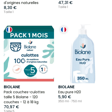
47,31 €
d'origines naturelles
8,30 €
Taille 1
Taille 1
BIOLANE
BIOLANE
Pack couches-culottes
Eau pure H20
5,90 €
taille 5 Biolane - 120
350 ml ⋅ 750 ml
couches - 12 à 18 kg
70,97 €
Taille 5