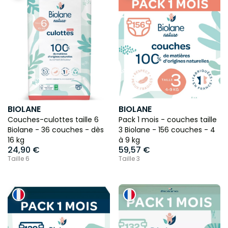
standards de qualité exigeants
♻️ Une démarche engagée vers des produits plus
responsables
💛 Des essentiels du quotidien pensés pour la peau sensible
des tout-petits
BIOLANE
BIOLANE
Couches-culottes taille 6
Pack 1 mois - couches taille
Biolane - 36 couches - dès
3 Biolane - 156 couches - 4
16 kg
à 9 kg
24,90 €
59,57 €
Taille 6
Taille 3