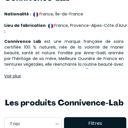
Nationalité :
France, Île-de-France
Lieu de fabrication
France, Provence-Alpes-Côte d'Azur
:
Connivence Lab
est une marque française de soins
certifiée 100 % naturels, née de la volonté de marier
beauté, santé et nature. Fondée par Anne-Gaël, animée
par l’héritage de sa mère, Meilleure Ouvrière de France en
teintures végétales, elle réenchante la routine beauté avec
des formules courtes, sincères et bienveillantes.
Voir plus
Les
produits Connivence Lab
sont conçus et fabriqués
en France, dans la région PACA, de la plante au soin. Ils
utilisent des actifs botaniques biologiques ou sauvages,
sélectionnés précisément dans leur biotope d’origine, pour
Les produits Connivence-Lab
garantir pureté, traçabilité et efficacité.
La
marque Connivence Lab
incarne l’alliance de
l’efficacité, de la transparence et de l’éthique. Elle propose
Filtres
Trier
des soins nourrissants sans eau ajoutée, exempts de