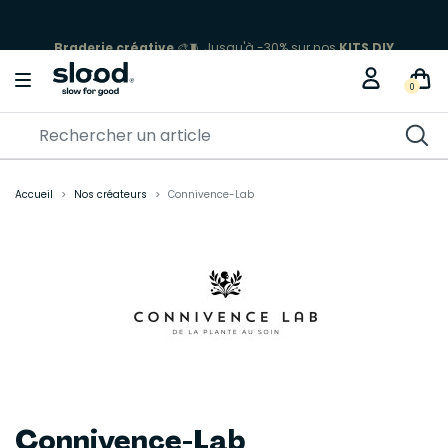
Braderie créative
🎨🧵 Jusqu'à -30% sur nos
KITS DIY
0
Accueil
Nos créateurs
Connivence-Lab
Connivence-Lab