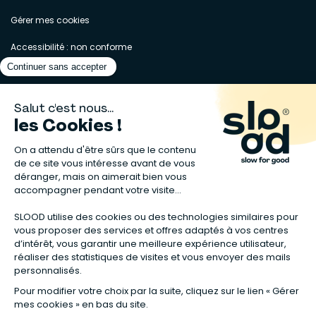
Gérer mes cookies
Accessibilité : non conforme
Matelas naturels
⋅
Graines bio
⋅
Lits bébés en bois
⋅
Déodorant bio
⋅
Sapin
en bois
⋅
Complement alimentaire naturel
⋅
Shampoing naturel
⋅
Calendrier de l’Avent gourmand
⋅
Couche bio
⋅
Anti-nuisible
⋅
Poeles
⋅
Ventilateurs de plafond
*Valable sur tous les articles avec la mention "Offre Bienvenue" affichée