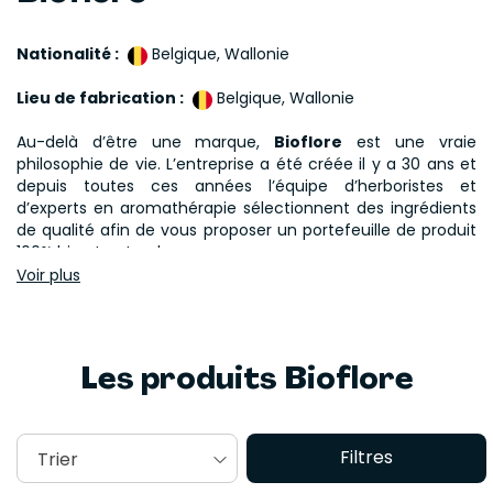
Nationalité :
Belgique, Wallonie
Lieu de fabrication :
Belgique, Wallonie
Au-delà d’être une marque,
Bioflore
est une vraie
philosophie de vie. L’entreprise a été créée il y a 30 ans et
depuis toutes ces années l’équipe d’herboristes et
d’experts en aromathérapie sélectionnent des ingrédients
de qualité afin de vous proposer un portefeuille de produit
100% bio et naturels.
Voir plus
Leur objectif : accompagner les individus dans un
processus de bien-être et communiquer leur amour des
plantes et de la nature.
Les produits Bioflore
La
marque Bioflore
possède ses propres jardins bio de
permaculture en Belgique, où sont cultivées différentes
plantes aromatiques et médicinales telles que les
calendulas, la sauge, le romarin et la camomille romaine. Il
Filtres
Trier
n’y a donc plus aucun doute sur l’origine des produits !