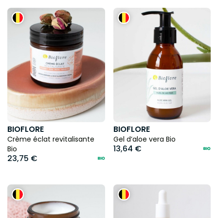
De plus, la marque apporte une réelle importance à la
provenance de ses matières premières afin qu’elles soient
le plus locales possibles ainsi qu’au choix d’une filière
éthique qui respecte le travail des producteurs. Chaque
détail compte comme tendre vers la neutralité carbone
avec des emballages recyclés, biodégradables ou zéro
déchet.
Les
produits Bioflore
sont variés : huiles essentielles,
extraits végétaux, cosmétiques naturels, tout l’essentiel
pour créer votre routine beauté personnalisée !
BIOFLORE
BIOFLORE
Crème éclat revitalisante
Gel d’aloe vera Bio
13,64 €
Bio
23,75 €