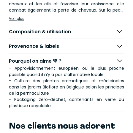
cheveux et les cils et favoriser leur croissance, elle
combat également la perte de cheveux. Sur la peau,
elle est célèbre pour sa capacité à purifier et est
Voir plus
connue pour réduire les taches pigmentaires.
Composition & utilisation
Provenance & labels
Pourquoi on aime 💚 ?
- Approvisionnement européen ou le plus proche
possible quand il n’y a pas d’alternative locale
- Culture des plantes aromatiques et médicinales
dans les jardins Bioflore en Belgique selon les principes
de la permaculture
- Packaging zéro-déchet, contenants en verre ou
plastique recyclable
Nos clients nous adorent