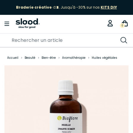
Braderie créative
🎨🧵 Jusqu'à -30% sur nos
KITS DIY
0
Accueil
Beauté
Bien-être
Aromathérapie
Huiles végétales