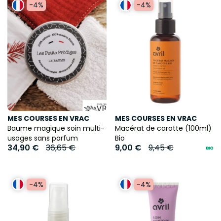
-4%
-4%
MES COURSES EN VRAC
MES COURSES EN VRAC
Baume magique soin multi-
Macérat de carotte (100ml)
usages sans parfum
Bio
34,90 €
36,65 €
9,00 €
9,45 €
-4%
-4%