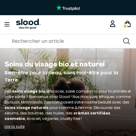
Braderie créative
KITS DIY
0
Soins du visage bio et naturel
Bien-être pour la peau, sans mal-être pour la
Terre
Des
soins visage bio
, efficaces, sans compromis pour la planète et
votre santé ? Bienvenue chez Slood ! Nos marques éthiques comme
Bivouak, Minimaliste, Zao composent votre routine beauté avec des
soins visage naturels
pour homme & femme. Découvrez des
sérums, des baumes, des huiles, des
crèmes certifiées
cosmebio
, écocert, véganes, cruelty free !
Lire la suite