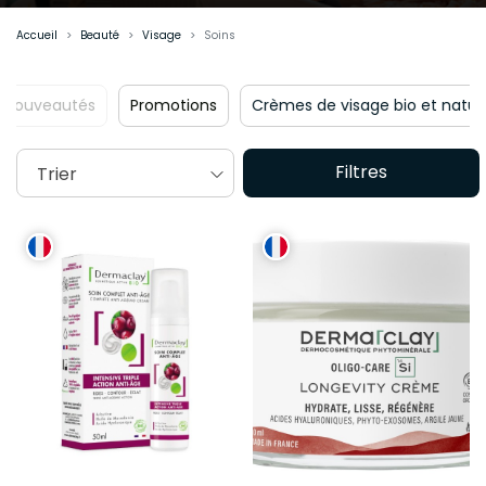
Accueil
Beauté
Visage
Soins
omotions
Crèmes de visage bio et naturelles
Sérum visag
Filtres
Trier