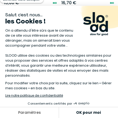
15,60 €
16,70 €
-4%
MES COURSES EN VRAC
COMME AVANT
Crème hydratante visage
Paillettes minérales V1 Bio
BIO - Endro
(30ml) - Champagne
16,90 €
17,75 €
19,90 €