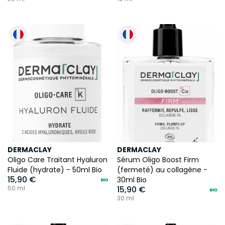
DERMACLAY
DERMACLAY
Oligo Care Traitant Hyaluron
Sérum Oligo Boost Firm
Fluide (hydrate) - 50ml Bio
(fermeté) au collagène -
15,90 €
30ml Bio
50 ml
15,90 €
30 ml