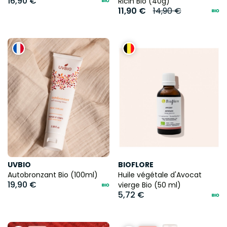
16,90 €
Ricin Bio (40g)
11,90 €
14,90 €
UVBIO
BIOFLORE
Autobronzant Bio (100ml)
Huile végétale d'Avocat
19,90 €
vierge Bio (50 ml)
5,72 €