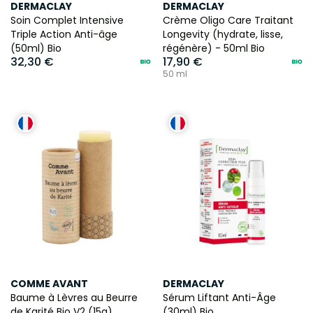
DERMACLAY
DERMACLAY
Soin Complet Intensive
Crème Oligo Care Traitant
Triple Action Anti-âge
Longevity (hydrate, lisse,
(50ml) Bio
régénère) - 50ml Bio
32,30 €
17,90 €
50 ml
COMME AVANT
DERMACLAY
Baume à Lèvres au Beurre
Sérum Liftant Anti-Âge
de Karité Bio V2 (15g)
(30ml) Bio