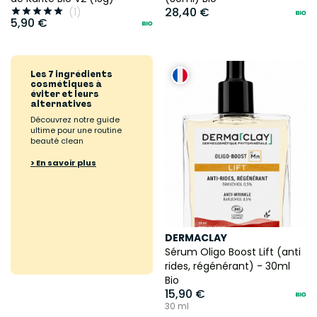
28,40 €
(1)





5,90 €
Les 7 ingrédients
cosmétiques à
éviter et leurs
alternatives
Découvrez notre guide
ultime pour une routine
beauté clean
> En savoir plus
DERMACLAY
Sérum Oligo Boost Lift (anti
rides, régénérant) - 30ml
Bio
15,90 €
30 ml