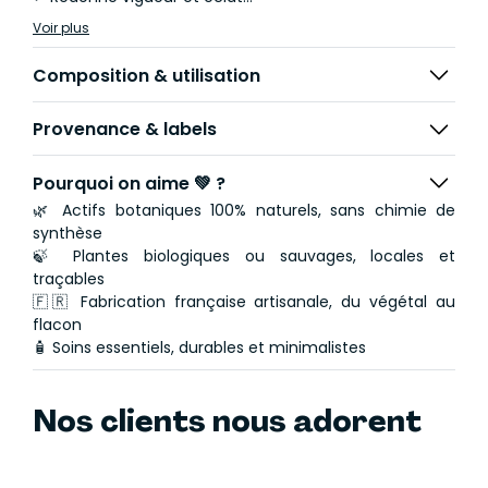
✓ Tonifie et raffermit les tissus, élasticité
Voir plus
✓ Atténue les marques de fatigue
✓ Apaisant et véritable réparateur cutané
Composition & utilisation
✓ Aide à lutter contre les effets des radicaux libres et
le vieillissement de la peau
Provenance & labels
40g / 4 mois d'utilisation
Pourquoi on aime 💚 ?
🌿 Actifs botaniques 100% naturels, sans chimie de
synthèse
🍃 Plantes biologiques ou sauvages, locales et
traçables
🇫🇷 Fabrication française artisanale, du végétal au
flacon
🧴 Soins essentiels, durables et minimalistes
Nos clients nous adorent