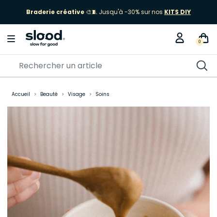
Braderie créative
🎨🧵 Jusqu'à -30% sur nos
KITS DIY
0
Accueil
Beauté
Visage
Soins