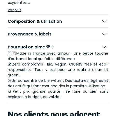
oxydantes.
Extrait de Grenade, action protectrice et anti-
Voir plus
oxydante.
Vigne rouge et Myrtille : pour leurs vitamines(E, B3 et
Composition & utilisation
C), leurs anti-oxydants et oligoéléments.
Extrait de Carotte et Argile Rouge : pour un effet bonne
Provenance & labels
mine.
RÉSULTAT : Le visage est lissé et le teint est lumineux,
Pourquoi on aime 💚 ?
pour une peau rayonnante de santé.
🇫🇷Made in France avec amour : Une petite touche
d’artisanat local qui fait la différence.
🌍Zéro compromis : Bio, Vegan, Cruelty-free et éco-
responsables. Tout y est pour une routine clean et
green.
🤩Un concentré de bien-être : Des textures légères et
des actifs qui font mouche dès la première utilisation.
🙌Petit prix, grande qualité : Se faire du bien sans
exploser le budget, on valide !
Nos clients nous adorent