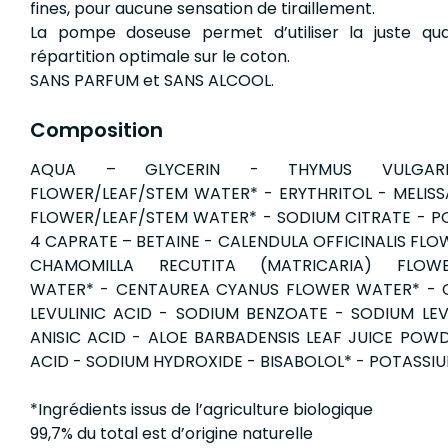
fines, pour aucune sensation de tiraillement.
La pompe doseuse permet d’utiliser la juste qu
répartition optimale sur le coton.
SANS PARFUM et SANS ALCOOL.
Composition
AQUA – GLYCERIN - THYMUS VULGARI
FLOWER/LEAF/STEM WATER* - ERYTHRITOL - MELISSA
FLOWER/LEAF/STEM WATER* - SODIUM CITRATE - P
4 CAPRATE – BETAINE - CALENDULA OFFICINALIS FL
CHAMOMILLA RECUTITA (MATRICARIA) FLOWER
WATER* - CENTAUREA CYANUS FLOWER WATER* - C
LEVULINIC ACID - SODIUM BENZOATE - SODIUM LEV
ANISIC ACID - ALOE BARBADENSIS LEAF JUICE POWD
ACID - SODIUM HYDROXIDE - BISABOLOL* - POTASSI
*Ingrédients issus de l’agriculture biologique
99,7% du total est d’origine naturelle