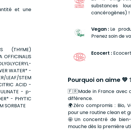
substances lo
antité et une
cancérogènes) ! 
Vegan :
Le produ
Prenez soin de vo
S (THYME)
Ecocert :
Ecocer
 OFFICINALIS
OLYGLYCERYL-
OWER WATER* -
/LEAF/STEM
Pourquoi on aime 💚 
ITRIC ACID -
🇫🇷Made in France avec am
ULINATE - p-
différence.
ER* - PHYTIC
🌍Zéro compromis : Bio, V
UM SORBATE
pour une routine clean et g
🤩Un concentré de bien-ê
mouche dès la première util