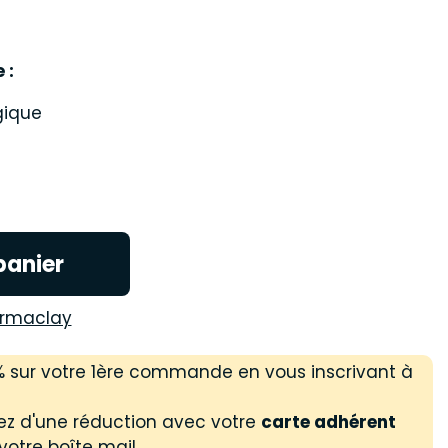
e :
gique
panier
rmaclay
 % sur votre 1ère commande en vous inscrivant à
ez d'une réduction avec votre
carte adhérent
votre boîte mail.