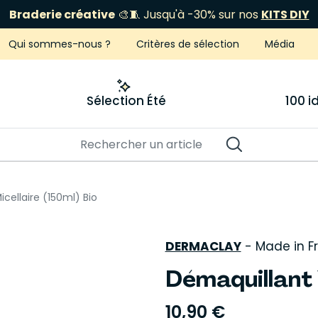
Braderie créative
🎨🧵 Jusqu'à -30% sur nos
KITS DIY
Qui sommes-nous ?
Critères de sélection
Média
Sélection Été
100 
cellaire (150ml) Bio
DERMACLAY
-
Made in F
Démaquillant 
10,90 €