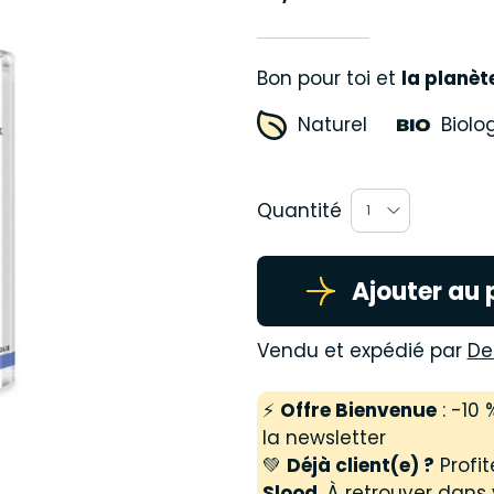
Bon pour toi et
la planèt
Naturel
Biolo
Quantité
1
Ajouter au 
Vendu et expédié par
De
⚡
Offre Bienvenue
: -10
la newsletter
💚
Déjà client(e) ?
Profit
Slood
. À retrouver dans 