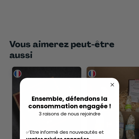
🍳 Parfait en cuisine pour sublimer des plats simples ou
créatifs
Un produit généreux et sincère, conçu pour offrir un
véritable moment de plaisir et de partage.
Vous aimerez peut-être
aussi
Ensemble, défendons la
consommation engagée !
3 raisons de nous rejoindre
✅Etre informé des nouveautés et