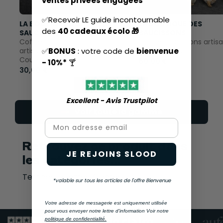
ventes privées engagées
✅Recevoir LE guide incontournable
LA BOUTIQUE DES
LA BOUTIQUE DES
des
40 cadeaux écolo 🎁
SAUCISSONS
SAUCISSONS
Coffret Cigare Saucissons
Box de saucissons artis
artisanaux (5 saveurs) +
aux 10 saveurs
✅
BONUS
: votre code de
bienvenue
Couteau
50,00 €
- 10%*
🍸
30,00 €
Excellent - Avis Trustpilot​
Voir toute la gamme
Email
Retrouvez ce produit dans
JE REJOINS SLOOD
les catégories...
Terrines, Rillettes & Patés
*valable sur tous les articles de l'offre Bienvenue
Votre adresse de messagerie est uniquement utilisée
pour vous envoyer notre lettre d'information Voir notre
politique de confidentialité.