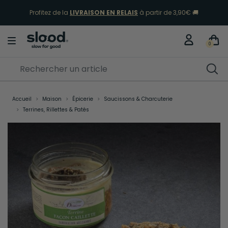
Profitez de la
LIVRAISON EN RELAIS
à partir de 3,90€ 🚚
Sélection Vacances
Découvrir
0
Accueil
Maison
Épicerie
Saucissons & Charcuterie
Terrines, Rillettes & Patés