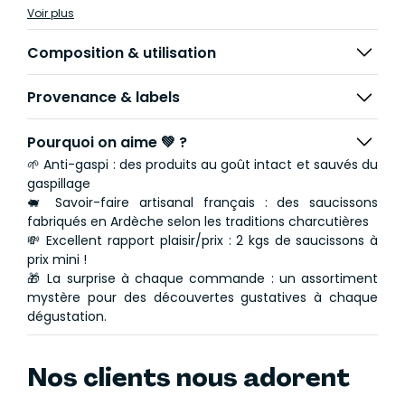
peuvent varier, mais jamais le goût.
Voir plus
Vous pourrez aussi bien recevoir une box 100 % nature
Composition & utilisation
qu’un mélange de plusieurs saveurs.
Provenance & labels
🤤 Une box généreuse, gourmande et locale, parfaite
pour les amateurs de terroir !
Pourquoi on aime 💚 ?
C'est quoi du saucisson déclassé ?
🌱 Anti-gaspi : des produits au goût intact et sauvés du
gaspillage
Ces saucissons ont été mis à l’écart uniquement pour
🐖 Savoir-faire artisanal français : des saucissons
des
raisons esthétiques, de calibre ou
fabriqués en Ardèche selon les traditions charcutières
d'emballage
, mais jamais pour leur goût ou leur
💸 Excellent rapport plaisir/prix : 2 kgs de saucissons à
qualité.
prix mini !
🎁 La surprise à chaque commande : un assortiment
Fabriqués en France selon un savoir-faire artisanal, ils
mystère pour des découvertes gustatives à chaque
offrent le même plaisir que des saucissons non
dégustation.
déclassés, à prix réduit, tout en luttant contre le
gaspillage alimentaire.
Nos clients nous adorent
🐽
Contient environ 6 à 8 saucissons