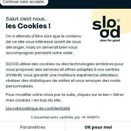
Matelas naturels
⋅
Graines bio
⋅
Lits bébés en bois
⋅
Déodorant bio
⋅
Sapin
en bois
⋅
Complement alimentaire naturel
⋅
Shampoing naturel
⋅
Calendrier de l’Avent gourmand
⋅
Couche bio
⋅
Anti-nuisible
⋅
Poeles
⋅
Ventilateurs de plafond
*Valable sur tous les articles avec la mention "Offre Bienvenue" affichée
dans la fiche produit. Tous les codes promos applicables sur Slood sont
valables hors produits reconditionnés et non cumulables entre eux.
**Valable sur les chambres complètes Sauthon taguées en Offre
spéciale :
voir la sélection de l'offre