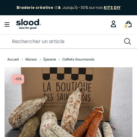
Braderie créative
🎨🧵 Jusqu'à -30% sur nos
KITS DIY
0
Accueil
Maison
Épicerie
Coffrets Gourmands
-33%