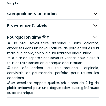
une sélection variée pour satisfaire toutes les envies et
Voir plus
surprendre les papilles à chaque bouchée.
Composition & utilisation
Et pour garantir une box toujours bien garnie, si l’un des
parfums venait à manquer, il sera remplacé par un
Provenance & labels
savoureux saucisson aux olives noires.
Idéale pour l’apéro, les repas conviviaux ou les cadeaux
Pourquoi on aime 💚 ?
gourmands, cette box est la promesse d’un moment
🥩Un vrai savoir-faire artisanal : sans colorant,
de partage authentique autour de produits du terroir.
embossés dans un boyau naturel de porc et noués à la
main à la ficelle, selon la pure tradition charcutière.
Au total 1,8kg de pur plaisir !
🍷La star de l’apéro : des saveurs variées pour plaire à
tous et faire sensation à chaque dégustation.
🎁Une idée cadeau qui fait mouche : originale,
conviviale et gourmande, parfaite pour toutes les
occasions.
💰Un excellent rapport qualité/prix : près de 2 kg de
plaisir artisanal pour une dégustation aussi généreuse
qu’économique !