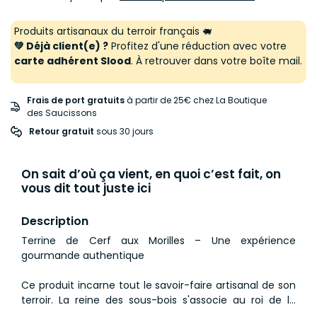
Produits artisanaux du terroir français 🐖
💚 Déjà client(e) ?
Profitez d'une réduction avec votre
carte adhérent Slood
. À retrouver dans votre boîte mail.
Frais de port gratuits
à partir de 25€ chez La Boutique
des Saucissons
Retour gratuit
 sous 30 jours
On sait d’où ça vient, en quoi c’est fait, on
vous dit tout juste ici
Description
Terrine de Cerf aux Morilles – Une expérience
gourmande authentique
Ce produit incarne tout le savoir-faire artisanal de son
terroir. La reine des sous-bois s'associe au roi de la
forêt pour une terrine fine et savoureuse.