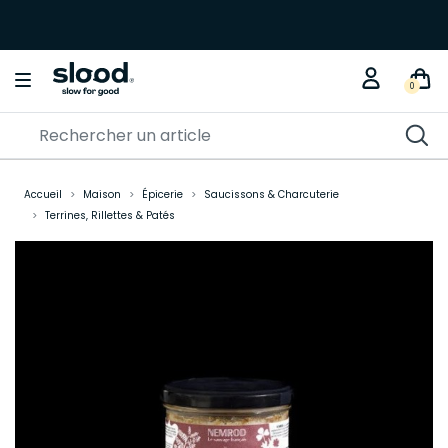
0
Accueil
Maison
Épicerie
Saucissons & Charcuterie
Terrines, Rillettes & Patés