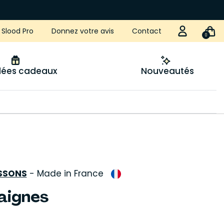
Slood Pro
Donnez votre avis
Contact
0
idées cadeaux
Nouveautés
ISSONS
-
Made in France
aignes