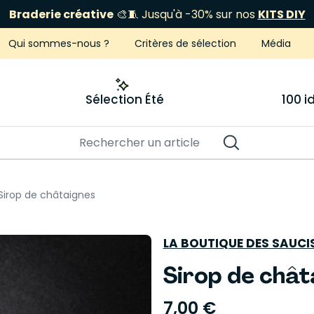
ÉCLIPSE 12 AOÛT
Je fonce
Qui sommes-nous ?
Critères de sélection
Média
Sélection Été
100 
Sirop de châtaignes
LA BOUTIQUE DES SAUC
Sirop de chât
7,00 €