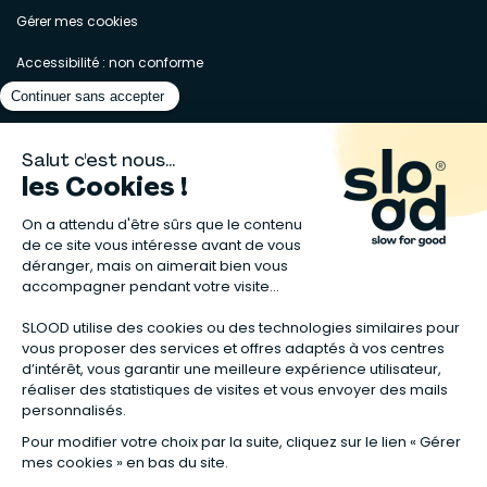
Gérer mes cookies
Accessibilité : non conforme
Matelas naturels
⋅
Graines bio
⋅
Lits bébés en bois
⋅
Déodorant bio
⋅
Sapin
en bois
⋅
Complement alimentaire naturel
⋅
Shampoing naturel
⋅
Calendrier de l’Avent gourmand
⋅
Couche bio
⋅
Anti-nuisible
⋅
Poeles
⋅
Ventilateurs de plafond
*Valable sur tous les articles avec la mention "Offre Bienvenue" affichée