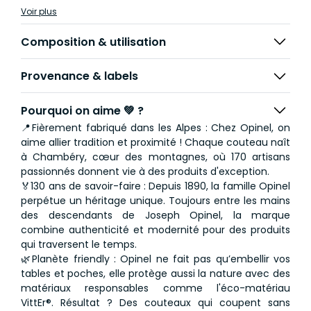
oignons, pommes... Fabrication France 🇫🇷
Voir plus
Les couteaux Opinel sont depuis longtemps le symbole
Composition & utilisation
de la culture française. Ils sont généralement produits
et réalisés en Haute-Savoie avec des aciers inox
Provenance & labels
aiguisables et des manches en bois de hêtre issu de
forêts gérées de manière responsable dans le Jura.
Pourquoi on aime 💚 ?
📍Fièrement fabriqué dans les Alpes : Chez Opinel, on
aime allier tradition et proximité ! Chaque couteau naît
à Chambéry, cœur des montagnes, où 170 artisans
passionnés donnent vie à des produits d'exception.
🏅130 ans de savoir-faire : Depuis 1890, la famille Opinel
perpétue un héritage unique. Toujours entre les mains
des descendants de Joseph Opinel, la marque
combine authenticité et modernité pour des produits
qui traversent le temps.
🌿Planète friendly : Opinel ne fait pas qu’embellir vos
tables et poches, elle protège aussi la nature avec des
matériaux responsables comme l'éco-matériau
VittEr®. Résultat ? Des couteaux qui coupent sans