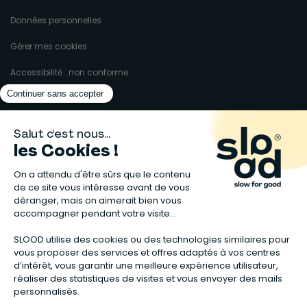
Données personnelles
Gérer mes cookies
Accessibilité : non conforme
Matelas naturels
⋅
Graines bio
⋅
Lits bébés en bois
⋅
Déodorant bio
⋅
Sapin
en bois
⋅
Complement alimentaire naturel
⋅
Shampoing naturel
⋅