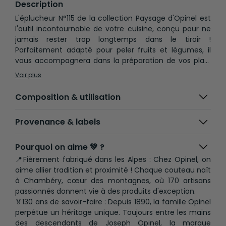
Description
L'éplucheur N°115 de la collection Paysage d'Opinel est
l'outil incontournable de votre cuisine, conçu pour ne
jamais rester trop longtemps dans le tiroir !
Parfaitement adapté pour peler fruits et légumes, il
vous accompagnera dans la préparation de vos plats
au quotidien.Doté d'une lame de 6 cm en acier
Voir plus
inoxydable, cet éplucheur offre une performance de
coupe exceptionnelle et une grande résistance à la
Composition & utilisation
corrosion et à l'abrasion. Son manche en charme verni,
en provenance des forêts françaises, est non
Provenance & labels
seulement esthétique avec sa finition lisse et
uniforme, mais aussi durable et protégé contre
l'humidité et les salissures.Le vif du manche, issu de la
Pourquoi on aime 💚 ?
gamme Paysage, évoque la terre et nos racines,
📍Fièrement fabriqué dans les Alpes : Chez Opinel, on
apportant une touche de couleur et de convivialité à
aime allier tradition et proximité ! Chaque couteau naît
vos ustensiles de cuisine. Ce modèle allie
à Chambéry, cœur des montagnes, où 170 artisans
fonctionnalité et design, pour un outil à la fois élégant
passionnés donnent vie à des produits d'exception.
et robuste, qui résistera aux usages quotidiens.Fabriqué
🏅130 ans de savoir-faire : Depuis 1890, la famille Opinel
en Europe, l'acier inoxydable est optimisé pour garantir
perpétue un héritage unique. Toujours entre les mains
une durée de vie prolongée et un tranchant toujours
des descendants de Joseph Opinel, la marque