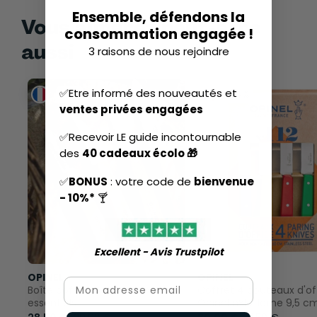
Ensemble, défendons la
Vous aimerez peut-être
consommation engagée !
aussi
3 raisons de nous rejoindre
✅Etre informé des nouveautés et
-4%
-4%
ventes privées engagées
✅Recevoir LE guide incontournable
des
40 cadeaux écolo 🎁
✅
BONUS
: votre code de
bienvenue
- 10%*
🍸
Excellent - Avis Trustpilot​
OPINEL
OPINEL
Email
Boîte coffret 4 couteaux - Les
Coffret 4 couteaux d'of
essentiels
Opinel n°112 lame 9,5 c