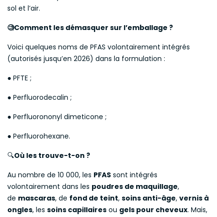
sol et l’air.
Comment les démasquer sur l’emballage ?
🧐
Voici quelques noms de PFAS volontairement intégrés
(autorisés jusqu’en 2026) dans la formulation :
● PFTE ;
● Perfluorodecalin ;
● Perfluorononyl dimeticone ;
● Perfluorohexane.
🔍
Où les trouve-t-on ?
Au nombre de 10 000, les
PFAS
sont intégrés
volontairement dans les
poudres de maquillage
,
de
mascaras
, de
fond de teint
,
soins anti-âge
,
vernis à
ongles
, les
soins capillaires
ou
gels pour cheveux
. Mais,