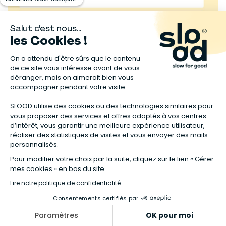
Sources :
UFC Que Choisir
Ministère de la santé
Cosmébio.
Publié dans:
Conseils
,
Beauté bio et naturelle