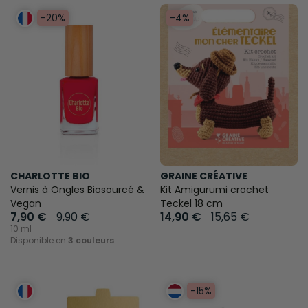
-4%
-20%
CHARLOTTE BIO
GRAINE CRÉATIVE
Vernis à Ongles Biosourcé &
Kit Amigurumi crochet
Vegan
Teckel 18 cm
7,90 €
9,90 €
14,90 €
15,65 €
10 ml
Disponible en
3 couleurs
-15%