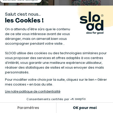
GRAINE CRÉATIVE
LE GANG DES FOUGERES
KIT DIY : Coffret 4 savons
Bouillotte sèche graines de
exfoliants noix de coco
lin Bio
16,95 €
17,80 €
29,90 €
Disponible en
16 couleurs