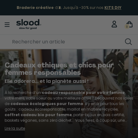
ÉCLIPSE 12 AOÛT
🌖 Commandez vos lunettes !
Je fonce
0
Cadeaux éthiques et chics pour
femmes responsables
Elle adorera... et la planète aussi !
À la recherche d’un
cadeau responsable pour votre femme
,
votre mère, votre soeur ou votre meilleure amie ? Découvrez nos idées
de
cadeaux écologiques pour femme
. Il y en a pour tous les
goûts : cadeau écoresponsable, maillot en matière recyclée,
coffret cadeau bio pour femme
, porte-bijoux en bois certifié,
baskets véganes, soins zéro déchet… Vous ferez, à coup sûr, une
heureuse.
Lire la suite