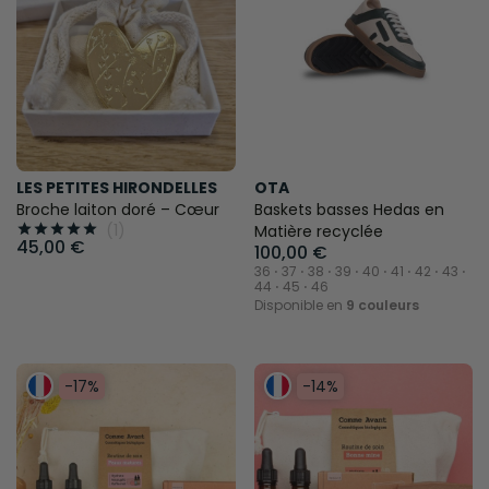
LES PETITES HIRONDELLES
OTA
Broche laiton doré – Cœur
Baskets basses Hedas en
(1)





Matière recyclée
45,00 €
100,00 €
36 ⋅ 37 ⋅ 38 ⋅ 39 ⋅ 40 ⋅ 41 ⋅ 42 ⋅ 43 ⋅
44 ⋅ 45 ⋅ 46
Disponible en
9 couleurs
-17%
-14%