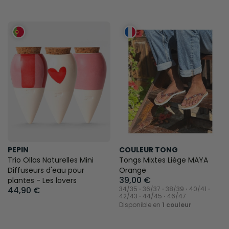
PEPIN
COULEUR TONG
Trio Ollas Naturelles Mini
Tongs Mixtes Liège MAYA
Diffuseurs d'eau pour
Orange
39,00 €
plantes - Les lovers
44,90 €
34/35 ⋅ 36/37 ⋅ 38/39 ⋅ 40/41 ⋅
42/43 ⋅ 44/45 ⋅ 46/47
Disponible en
1 couleur