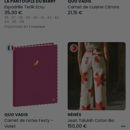
LA PANTOUFLE DU BERRY
QUO VADIS
Espadrille Terlik Ecru
Carnet de cuisine Citrons
35,00 €
21,15 €
36 ⋅ 37 ⋅ 38 ⋅ 39 ⋅ 40 ⋅ 41 ⋅ 42 ⋅ 43 ⋅
44 ⋅ 45 ⋅ 46
Disponible en
1 couleur
QUO VADIS
NÉNÉS
Carnet de notes Festy -
Jean Talulah Coton Bio
150,00 €
Violet