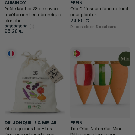
CUISINOX
PEPIN
Poêle Mythic 28 cm avec
Olla Diffuseur d'eau naturel
revêtement en céramique
pour plantes
24,90 €
blanche
(1)





Disponible en
5 couleurs
95,20 €
DR. JONQUILLE & MR. AIL
PEPIN
Kit de graines bio - Les
Trio Ollas Naturelles Mini
légumes extraordinaires
Diffuseurs d'eau pour