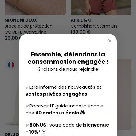
NI UNE NI DEUX
APRIL & C.
Bracelet de protection
Combishort Storm Lin
139,00 €
COMETE Aventurine
28,00 €
XS/S ⋅ S/M ⋅ M/L ⋅ L/XL
Disponible en
1 couleur
Ensemble, défendons la
consommation engagée !
3 raisons de nous rejoindre
✅Etre informé des nouveautés et
ventes privées engagées
✅Recevoir LE guide incontournable
des
40 cadeaux écolo 🎁
✅
BONUS
: votre code de
bienvenue
- 10%*
🍸
DR. JONQUILLE & MR. AIL
REINE MÈRE