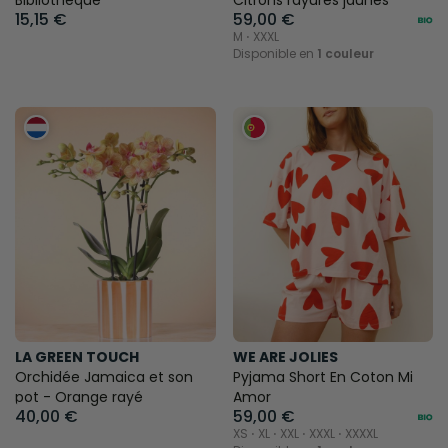
Bibliothèque
Citrons rayures jaunes
15,15 €
59,00 €
M ⋅ XXXL
Disponible en
1 couleur
LA GREEN TOUCH
WE ARE JOLIES
Orchidée Jamaica et son
Pyjama Short En Coton Mi
pot - Orange rayé
Amor
40,00 €
59,00 €
XS ⋅ XL ⋅ XXL ⋅ XXXL ⋅ XXXXL