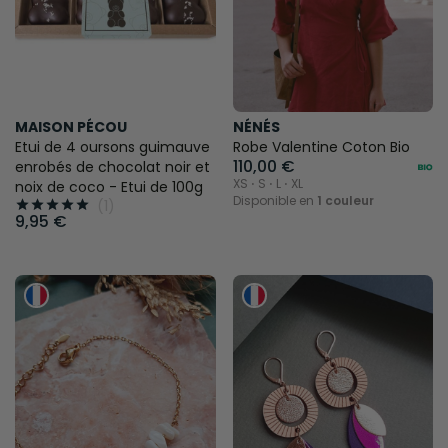
MAISON PÉCOU
NÉNÉS
Etui de 4 oursons guimauve
Robe Valentine Coton Bio
110,00 €
enrobés de chocolat noir et
XS ⋅ S ⋅ L ⋅ XL
noix de coco - Etui de 100g
Disponible en
1 couleur
(1)





9,95 €