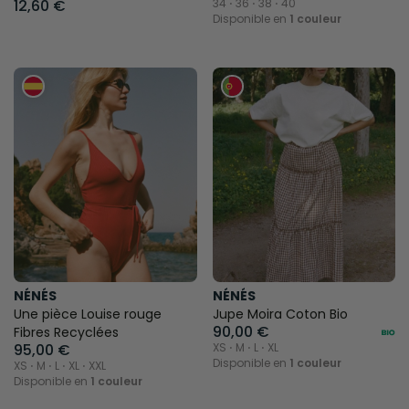
12,60 €
34 ⋅ 36 ⋅ 38 ⋅ 40
Disponible en
1 couleur
NÉNÉS
NÉNÉS
Une pièce Louise rouge
Jupe Moira Coton Bio
90,00 €
Fibres Recyclées
95,00 €
XS ⋅ M ⋅ L ⋅ XL
Disponible en
1 couleur
XS ⋅ M ⋅ L ⋅ XL ⋅ XXL
Disponible en
1 couleur