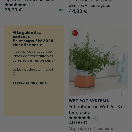
(3)





plantes - Les rayées
29,90 €
44,90 €
🎁 Le guide des
cadeaux
Printemps/Eté 2026
vient de sortir !
Inspirez-vous avec des
idées cadeaux durables,
utiles et pleines de sens !
Le bon cadeau en 1 clic !
👇
>Accéder au guide
WET POT SYSTEMS
Pot autonome Wet Pot S en
terre cuite
(1)





49,00 €
Disponible en
2 couleurs