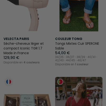
VELECTA PARIS
COULEUR TONG
Sèche-cheveux léger et
Tongs Mixtes Cuir SPERONE
compact Iconic TGR 1.7
Sable
54,00 €
Made in France
129,90 €
34/35 ⋅ 36/37 ⋅ 38/39 ⋅ 40/41 ⋅
42/43 ⋅ 44/45 ⋅ 46/47
Disponible en
4 couleurs
Disponible en
1 couleur