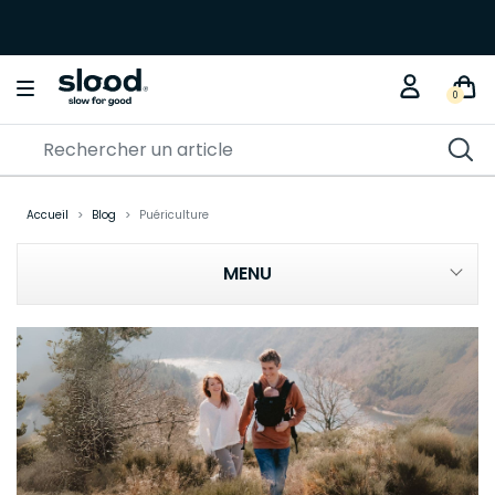
Braderie créative
KITS DIY
0
Accueil
Blog
Puériculture
MENU