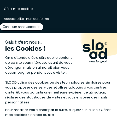
Gérer mes cookies
Accessibilité : non conforme
Matelas naturels
⋅
Graines bio
⋅
Lits bébés en bois
⋅
Déodorant bio
⋅
Sapin
en bois
⋅
Complement alimentaire naturel
⋅
Shampoing naturel
⋅
Calendrier de l’Avent gourmand
⋅
Couche bio
⋅
Anti-nuisible
⋅
Poeles
⋅
Ventilateurs de plafond