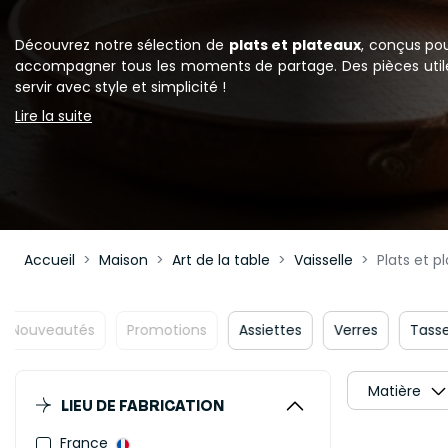
Découvrez notre sélection de
plats et plateaux
, conçus pou
accompagner tous les moments de partage. Des pièces utile
servir avec style et simplicité !
Lire la suite
Accueil
Maison
Art de la table
Vaisselle
Plats et p
uveautés
Promotions
Assiettes
Verres
Tasses et
Matière
LIEU DE FABRICATION
France