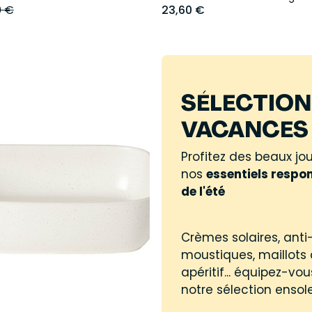
0 €
23,60 €
SÉLECTION
VACANCES 
Profitez des beaux jo
nos
essentiels respo
de l'été
Crèmes solaires, anti
moustiques, maillots 
apéritif... équipez-vo
notre sélection ensole