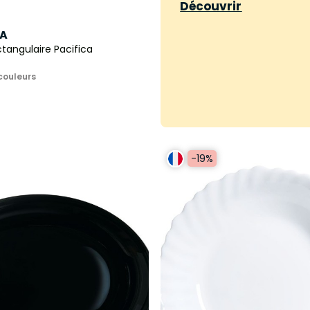
Découvrir
A
ctangulaire Pacifica
couleurs
-19%