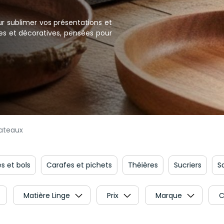
r sublimer vos présentations et
s et décoratives, pensées pour
lateaux
 bols
Carafes et pichets
Théières
Sucriers
Saladi
Matière Linge
Prix
Marque
C