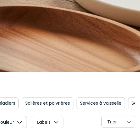
ers
Salières et poivrières
Services à vaisselle
Sets de 
Trier
ouleur
Labels