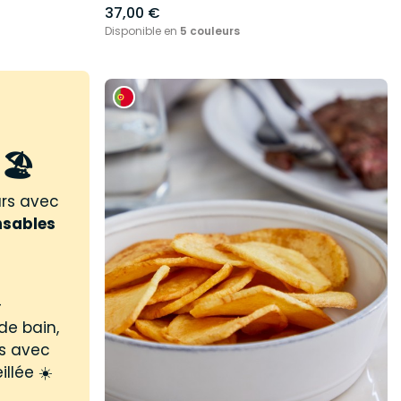
37,00 €
Disponible en
5 couleurs
🏖️
urs avec
nsables
-
de bain,
us avec
illée ☀️