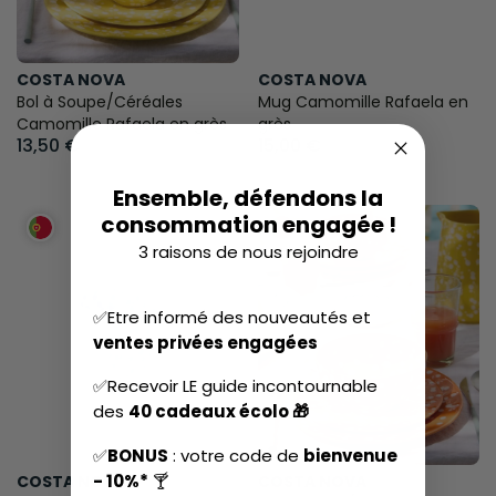
COSTA NOVA
COSTA NOVA
Bol à Soupe/Céréales
Mug Camomille Rafaela en
Camomille Rafaela en grès
grès
13,50 €
15,00 €
Ensemble, défendons la
consommation engagée !
3 raisons de nous rejoindre
✅Etre informé des nouveautés et
ventes privées engagées
✅Recevoir LE guide incontournable
des
40 cadeaux écolo 🎁
✅
BONUS
: votre code de
bienvenue
- 10%*
🍸
COSTA NOVA
COSTA NOVA