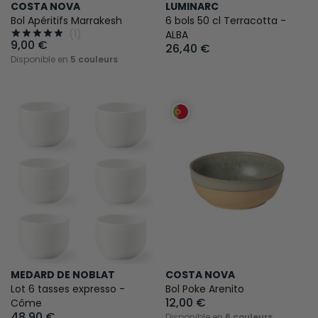
COSTA NOVA
LUMINARC
Bol Apéritifs Marrakesh
6 bols 50 cl Terracotta -
(1)





ALBA
9,00 €
26,40 €
Disponible en
5 couleurs
MEDARD DE NOBLAT
COSTA NOVA
Lot 6 tasses expresso -
Bol Poke Arenito
12,00 €
Côme
48,90 €
Disponible en
6 couleurs