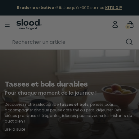
ÉCLIPSE 12 AOÛT
🌖 Commandez vos lunettes !
Je fonce
0
Tasses et bols durables
Pour chaque moment de la journée !
Découvrez notre sélection de
tasses et bols
, pensés pour
accompagner chaque pause café, thé ou petit-déjeuner. Des
pièces pratiques et élégantes, idéales pour savourer les instants du
quotidien !
Lire la suite