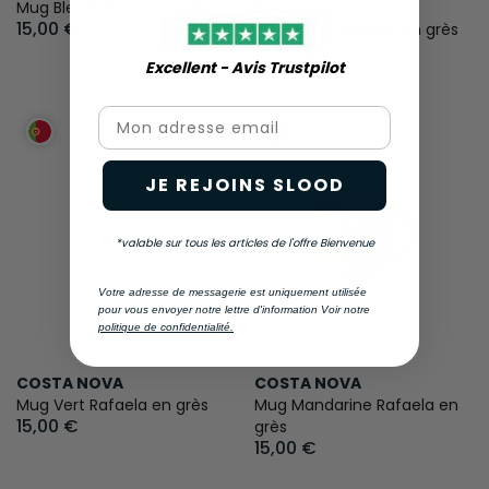
Mug Bleu Rafaela en grès
Bol à Soupe/Céréales
15,00 €
Mandarine Rafaela en grès
13,50 €
Excellent - Avis Trustpilot​
Email
JE REJOINS SLOOD
*valable sur tous les articles de l'offre Bienvenue
Votre adresse de messagerie est uniquement utilisée
pour vous envoyer notre lettre d'information Voir notre
politique de confidentialité.
COSTA NOVA
COSTA NOVA
Mug Vert Rafaela en grès
Mug Mandarine Rafaela en
15,00 €
grès
15,00 €