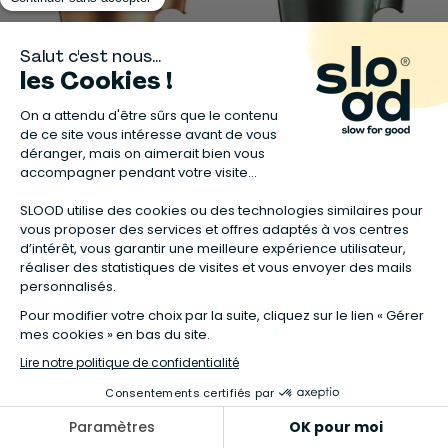
LUMINARC
LUMINARC
6 tasses 8 cl Gold -FLASHY
6 tasses 8 cl -FLASHY
21,00 €
21,00 €