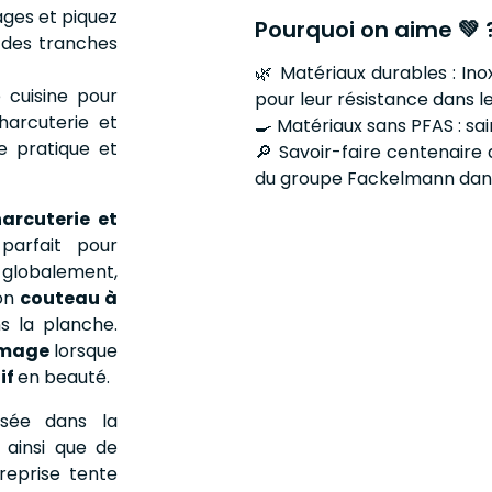
ages et piquez
Pourquoi on aime 💚 
, des tranches
🌿 Matériaux durables : Ino
cuisine pour
pour leur résistance dans l
charcuterie et
🍳 Matériaux sans PFAS : sa
e pratique et
🔎 Savoir-faire centenaire
du groupe Fackelmann dans 
arcuterie et
parfait pour
s globalement,
son
couteau à
s la planche.
omage
lorsque
if
en beauté.
isée dans la
e ainsi que de
reprise tente