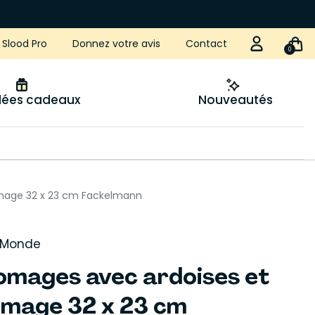
Slood Pro
Donnez votre avis
Contact
0
idées cadeaux
Nouveautés
omage 32 x 23 cm Fackelmann
 Monde
romages avec ardoises et
omage 32 x 23 cm