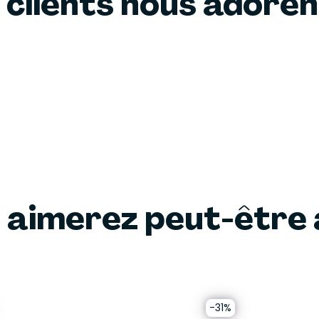
 clients nous adore
 aimerez peut-être 
-31%