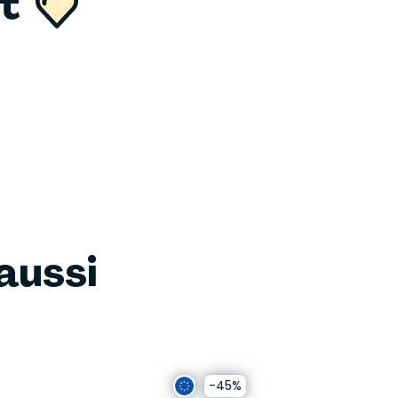
nt
aussi
-45%