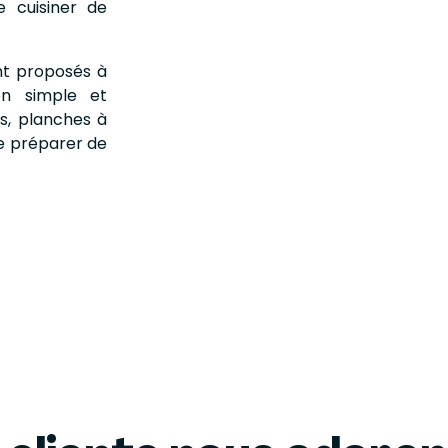
e cuisiner de
nt proposés à
ion simple et
rs, planches à
de préparer de