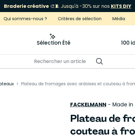
Braderie créative
🎨🧵 Jusqu'à -30% sur nos
KITS DIY
Qui sommes-nous ?
Critères de sélection
Média
Sélection Été
100 
lateaux
Plateau de fromages avec ardoises et couteau à fr
FACKELMANN
-
Made in
Plateau de f
couteau à fr