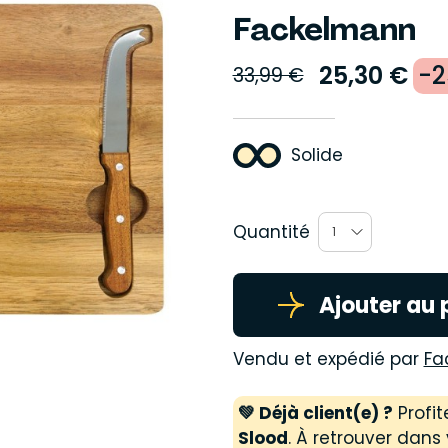
Fackelmann
25,30 €
-
33,99 €
Solide
Quantité
1
Ajouter au 
Vendu et expédié par
Fa
💚 Déjà client(e) ?
Profit
Slood
. À retrouver dans 