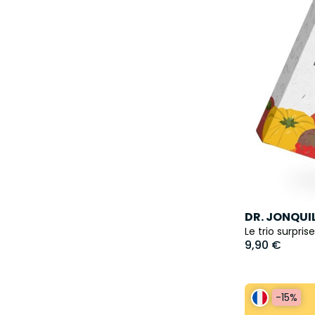
DR. JONQUIL
Le trio surpri
9,90 €
-15%