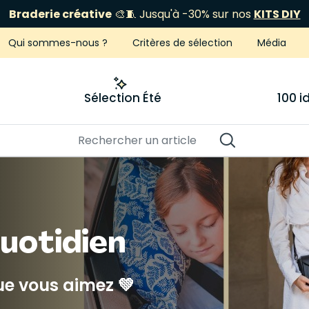
ÉCLIPSE 12 AOÛT
Je fonce
Qui sommes-nous ?
Critères de sélection
Média
Sélection Été
100 
quotidien
ue vous aimez 💚