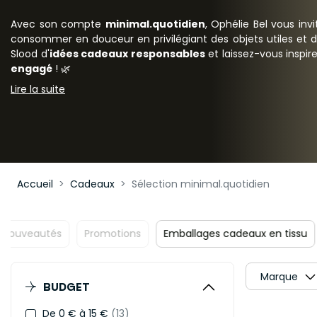
Avec son compte
minimal.quotidien
, Ophélie Bel vous in
consommer en douceur en privilégiant des objets utiles et d
Slood d'
idées cadeaux responsables
et laissez-vous inspir
engagé
! 🌿
Lire la suite
Accueil
Cadeaux
Sélection minimal.quotidien
Nouveautés
Promotions
Emballages cadeaux en tis
Marque
BUDGET
De 0 € à 15 €
(13)