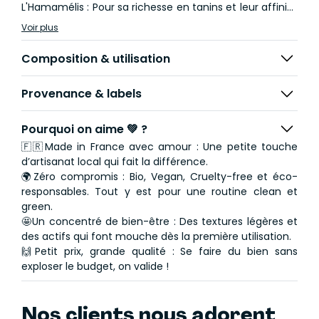
L'Hamamélis : Pour sa richesse en tanins et leur affinité
avec la peau.
Voir plus
L’Huile d'Abricot et l’Huile de Sésame pour leurs acides
gras essentiels (Oméga 6 et 9) et leurs antioxydants.
Composition & utilisation
L’Aloe Vera : pour ses vitamines (A, B, C) et ses vertus
apaisantes.
Provenance & labels
Pourquoi on aime 💚 ?
🇫🇷Made in France avec amour : Une petite touche
d’artisanat local qui fait la différence.
🌍Zéro compromis : Bio, Vegan, Cruelty-free et éco-
responsables. Tout y est pour une routine clean et
green.
🤩Un concentré de bien-être : Des textures légères et
des actifs qui font mouche dès la première utilisation.
🙌Petit prix, grande qualité : Se faire du bien sans
exploser le budget, on valide !
Nos clients nous adorent