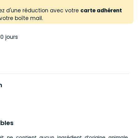
ez d'une réduction avec votre
carte adhérent
votre boîte mail.
0 jours
n
bles
it ne contient aucun ingrédient d’origine animale.