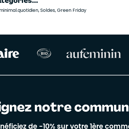
tégories...
minimal.quotidien
,
Soldes
,
Green Friday
ignez notre commu
énéficiez de -10% sur votre 1ère com