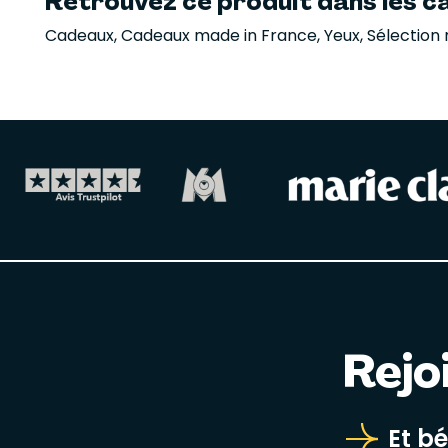
Retrouvez ce produit dans les ca
Cadeaux
,
Cadeaux made in France
,
Yeux
,
Sélection 
Rejo
Et b