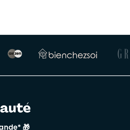
nauté
mande* 🎁