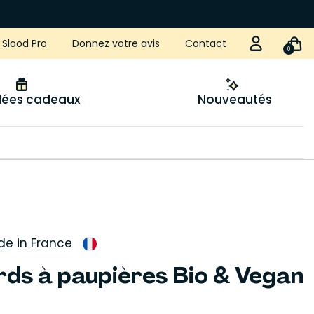
Slood Pro
Donnez votre avis
Contact
0
idées cadeaux
Nouveautés
e in France
rds à paupières Bio & Vegan