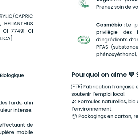
Prenez soin de vo
LIC/CAPRIC
, HELIANTHUS
Cosmébio :
Le p
CI 77491, CI
privilégie de
ILICA]
d’ingrédients d’or
PFAS (substance
phénoxyéthanol, n
Pourquoi on aime 💚 
 Biologique
🇫🇷 Fabrication française 
soutenir l’emploi local.
🌿 Formules naturelles, bi
es fards, afin
l’environnement.
uleur intense.
📦 Packagings en carton, re
 effectuant de
upière mobile