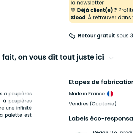
la newsletter
💚
Déjà client(e) ?
Profit
Slood
. À retrouver dans 
Retour gratuit
 sous 3
fait, on vous dit tout juste ici
Etapes de fabricatio
ds à paupières
Made in France
s à paupières
Vendres (Occitanie)
e une infinité
La palette est
Labels éco-responsa
Vegan :
Le produ