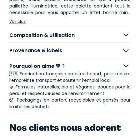
pailletée illuminatrice, cette palette contient tout le
nécessaire pour vous apporter un effet bonne mine
immédiat ! La palette est également dotée d’un grand
Voir plus
miroir.
Composition & utilisation
Provenance & labels
Pourquoi on aime 💚 ?
🇫🇷 Fabrication française en circuit court, pour réduire
l’empreinte transport et soutenir l’emploi local.
🌿 Formules naturelles, bio et véganes, douces pour la
peau et respectueuses de l’environnement.
📦 Packagings en carton, recyclables et pensés pour
limiter les déchets.
Nos clients nous adorent