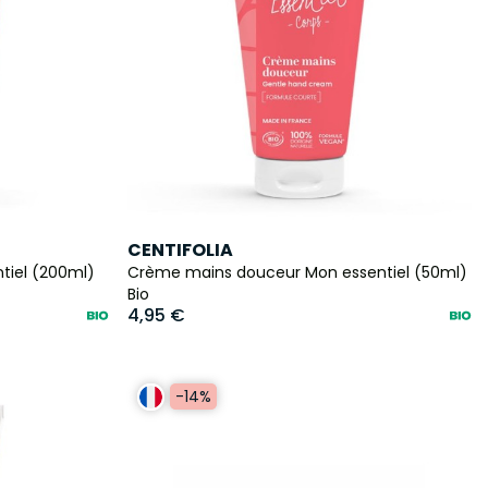
CENTIFOLIA
ntiel (200ml)
Crème mains douceur Mon essentiel (50ml)
Bio
4,95 €
-14%