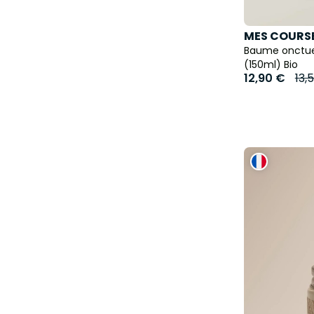
MES COURSE
Baume onctueu
(150ml) Bio
12,90 €
13,