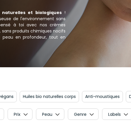
naturelles et biologiques
!
ueuse de l'environnement sans
pensé à toi avec nos crèmes
o, sans produits chimiques nocifs
a peau en profondeur, tout en
s
Huiles bio naturelles corps
Anti-moustiques
Déodor
Prix
Peau
Genre
Labels