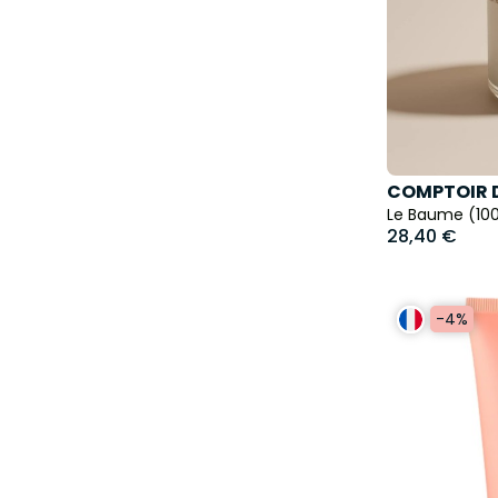
COMPTOIR D
Le Baume (100
28,40 €
-4%