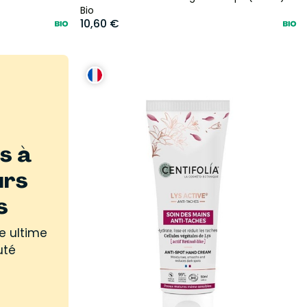
Bio
10,60 €
s à
urs
s
e ultime
uté