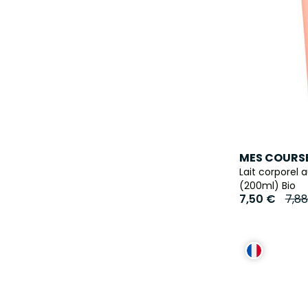
MES COURSE
Lait corporel 
(200ml) Bio
7,50 €
7,8