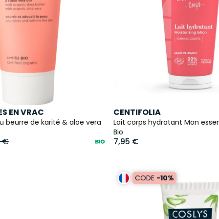
S EN VRAC
CENTIFOLIA
au beurre de karité & aloe vera
Lait corps hydratant Mon esse
Bio
8 €
7,95 €
CODE
-10%