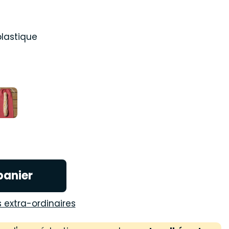
plastique
panier
s extra-ordinaires