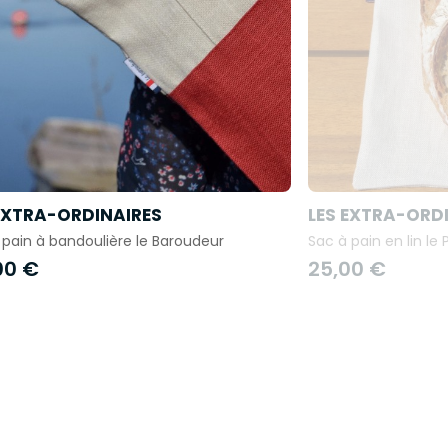
EXTRA-ORDINAIRES
LES EXTRA-ORD
 pain à bandoulière le Baroudeur
Sac à pain en lin le
00 €
25,00 €