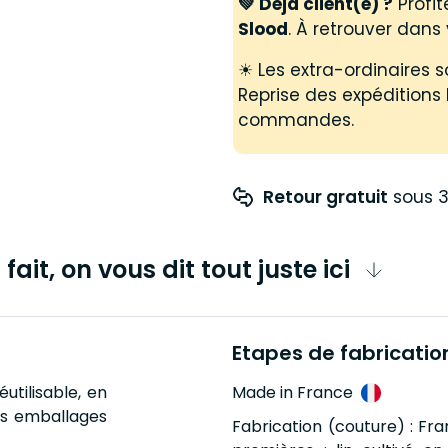
💚 Déjà client(e) ?
Profit
Slood
. À retrouver dans 
☀ Les extra-ordinaires so
Reprise des expéditions 
commandes.
Retour gratuit
 sous 3
fait, on vous dit tout juste ici
Etapes de fabricatio
tilisable, en
Made in France
 les emballages
Fabrication (couture) : Fra