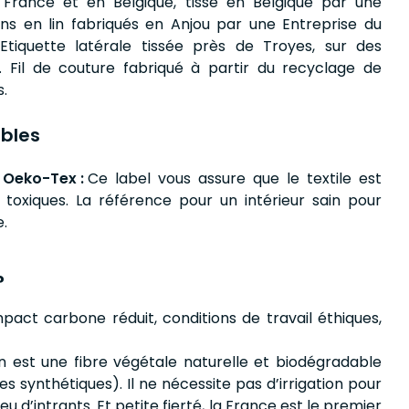
n France et en Belgique, tissé en Belgique par une
ons en lin fabriqués en Anjou par une Entreprise du
Etiquette latérale tissée près de Troyes, sur des
. Fil de couture fabriqué à partir du recyclage de
s.
bles
 Oeko-Tex :
Ce label vous assure que le textile est
toxiques. La référence pour un intérieur sain pour
e.
?
mpact carbone réduit, conditions de travail éthiques,
lin est une fibre végétale naturelle et biodégradable
 synthétiques). Il ne nécessite pas d’irrigation pour
 d’intrants. Et petite fierté, la France est le premier