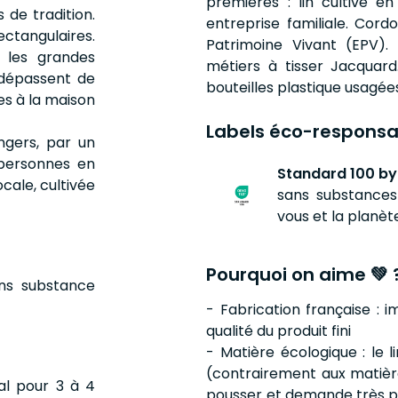
premières : lin cultivé e
 de tradition.
entreprise familiale. Cord
ectangulaires.
Patrimoine Vivant (EPV). 
 les grandes
métiers à tisser Jacquard
(dépassent de
bouteilles plastique usagée
es à la maison
Labels éco-responsa
ngers, par un
 personnes en
Standard 100 by
ocale, cultivée
sans substances 
vous et la planèt
Pourquoi on aime 💚 
ans substance
- Fabrication française : i
qualité du produit fini
- Matière écologique : le 
(contrairement aux matières
al pour 3 à 4
pousser et demande très peu