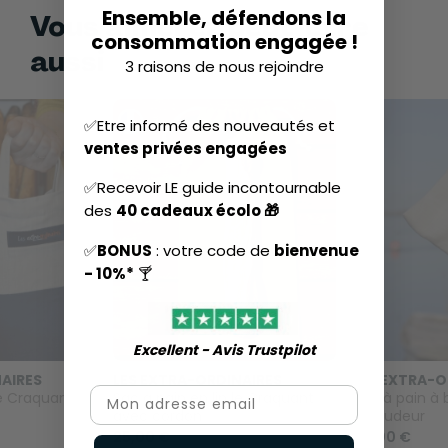
Ensemble, défendons la
Vous aimerez peut-être
consommation engagée !
aussi
3 raisons de nous rejoindre
✅Etre informé des nouveautés et
ventes privées engagées
✅Recevoir LE guide incontournable
des
40 cadeaux écolo 🎁
✅
BONUS
: votre code de
bienvenue
- 10%*
🍸
Excellent - Avis Trustpilot​
AIRES
LES EXTRA-ORDINAIRES
LES EXTRA-O
Email
le Craquant
Sac à pain en lin le Craquant
Sac à pain à 
avec cordon
Baroudeur
25,00 €
45,00 €