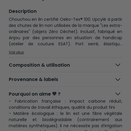
Description
Chouchou en lin certifié Oeko-Tex® 100. Upcylé à partir
des chutes de lin non utilisées de la marque "Les extra-
ordinaires" (objets Zéro Déchet). Inclusif, fabriqué en
Anjou par des personnes en situation de handicap
(atelier de couture ESAT). Port serré, élastique
qualitatif fabriqué en France à partir de bouteilles
Voir plus
plastiques usagées recyclées. Dimensions 12 cm de
large (diamètre externe), trou central de 5 cm de
Composition & utilisation
diamètre.
Provenance & labels
Pourquoi on aime 💚 ?
- Fabrication française : impact carbone réduit,
conditions de travail éthiques, qualité du produit fini
- Matière écologique : le lin est une fibre végétale
naturelle et biodégradable (contrairement aux
matières synthétiques). Il ne nécessite pas d’irrigation