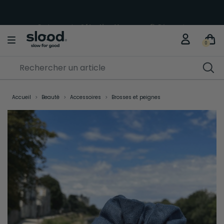
Explorez notre
Sélection Vacances
🏖️
Découvrir
0
Accueil
Beauté
Accessoires
Brosses et peignes