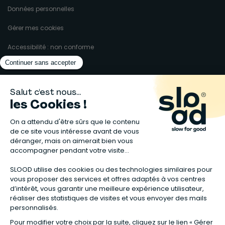
Données personnelles
Gérer mes cookies
Accessibilité : non conforme
Matelas naturels
⋅
Graines bio
⋅
Lits bébés en bois
⋅
Déodorant bio
⋅
Sapin
en bois
⋅
Complement alimentaire naturel
⋅
Shampoing naturel
⋅
Calendrier de l’Avent gourmand
⋅
Couche bio
⋅
Anti-nuisible
⋅
Poeles
⋅