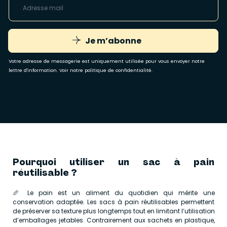
Je m’abonne
Votre adresse de messagerie est uniquement utilisée pour vous envoyer notre
lettre d'information. Voir notre
politique de confidentialité
.
Pourquoi utiliser un sac à pain
réutilisable ?
🥖 Le pain est un aliment du quotidien qui mérite une
conservation adaptée. Les sacs à pain réutilisables permettent
de préserver sa texture plus longtemps tout en limitant l’utilisation
d’emballages jetables. Contrairement aux sachets en plastique,