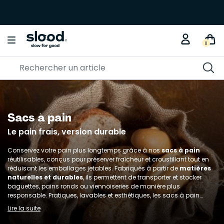
0
Sacs à pain
Le pain frais, version durable
Conservez votre pain plus longtemps grâce à nos
sacs à pain
réutilisables, conçus pour préserver fraîcheur et croustillant tout en
réduisant les emballages jetables. Fabriqués à partir de
matières
naturelles et durables
, ils permettent de transporter et stocker
baguettes, pains ronds ou viennoiseries de manière plus
responsable. Pratiques, lavables et esthétiques, les sacs à pain
s’intègrent parfaitement dans une démarche
zéro déchet
et
Lire la suite
remplacent avantageusement les sachets en papier ou plastique à
usage unique.