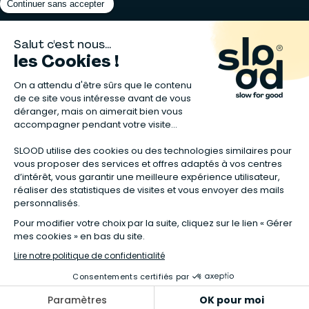
Matelas naturels
⋅
Graines bio
⋅
Lits bébés en bois
⋅
Déodorant bio
⋅
Sapin
en bois
⋅
Complement alimentaire naturel
⋅
Shampoing naturel
⋅
Calendrier de l’Avent gourmand
⋅
Couche bio
⋅
Anti-nuisible
⋅
Poeles
⋅
Ventilateurs de plafond
*Valable sur tous les articles avec la mention "Offre Bienvenue" affichée
dans la fiche produit. Tous les codes promos applicables sur Slood sont
valables hors produits reconditionnés et non cumulables entre eux.
**Valable sur les chambres complètes Sauthon taguées en Offre
spéciale :
voir la sélection de l'offre