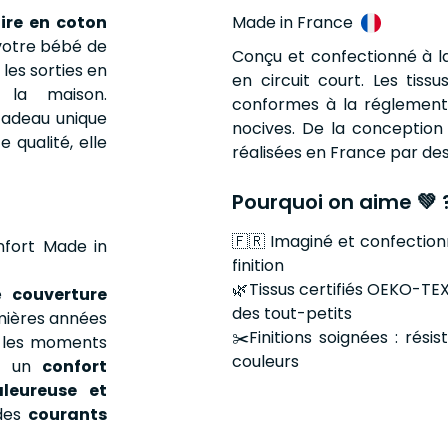
ire en coton
Made in France
 votre bébé de
Conçu et confectionné à la
les sorties en
en circuit court. Les tiss
la maison.
conformes à la réglement
 cadeau unique
nocives. De la conception 
qualité, elle
réalisées en France par des 
Pourquoi on aime 💚 
🇫🇷 Imaginé et confectionn
nfort Made in
finition
🌿Tissus certifiés OEKO-TEX
re
couverture
des tout-petits
emières années
✂️Finitions soignées : rés
ou les moments
couleurs
re un
confort
leureuse et
 des
courants