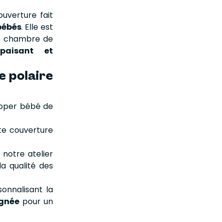
ouverture fait
bébés
. Elle est
a chambre de
paisant et
e polaire
opper bébé de
tte couverture
 notre atelier
a qualité des
onnalisant la
ignée
pour un