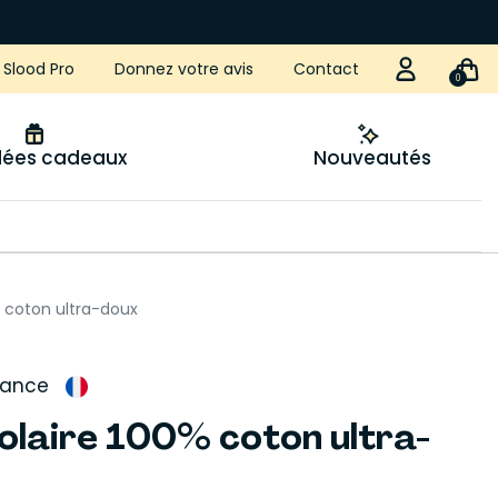
Slood Pro
Donnez votre avis
Contact
0
idées cadeaux
Nouveautés
 coton ultra-doux
rance
olaire 100% coton ultra-