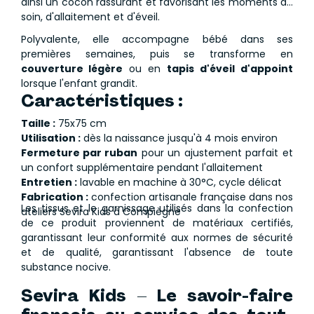
ainsi un cocon rassurant et favorisant les moments de
soin, d'allaitement et d'éveil.
Polyvalente, elle accompagne bébé dans ses
premières semaines, puis se transforme en
couverture légère
ou en
tapis d'éveil d'appoint
lorsque l'enfant grandit.
Caractéristiques :
Taille :
75x75 cm
Utilisation :
dès la naissance jusqu'à 4 mois environ
Fermeture par ruban
pour un ajustement parfait et
un confort supplémentaire pendant l'allaitement
Entretien :
lavable en machine à 30°C, cycle délicat
Fabrication :
confection artisanale française dans nos
Les tissus et le garnissage utilisés dans la confection
ateliers Sevira Kids à Compiègne
de ce produit proviennent de matériaux certifiés,
garantissant leur conformité aux normes de sécurité
et de qualité, garantissant l'absence de toute
substance nocive.
Sevira Kids – Le savoir-faire