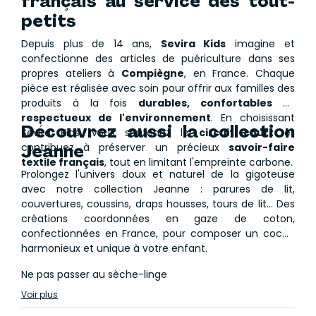
français au service des tout-
petits
Depuis plus de 14 ans,
Sevira Kids
imagine et
confectionne des articles de puériculture dans ses
propres ateliers à
Compiègne
, en France. Chaque
pièce est réalisée avec soin pour offrir aux familles des
produits à la fois
durables, confortables et
respectueux de l'environnement
. En choisissant
Découvrez aussi la collection
Sevira Kids, vous soutenez le
circuit court
et
contribuez à préserver un précieux
Jeanne
savoir-faire
textile français
, tout en limitant l'empreinte carbone.
Prolongez l'univers doux et naturel de la gigoteuse
avec notre collection Jeanne : parures de lit,
couvertures, coussins, draps housses, tours de lit... Des
créations coordonnées en gaze de coton,
confectionnées en France, pour composer un cocon
harmonieux et unique à votre enfant.
Ne pas passer au sèche-linge
Voir plus