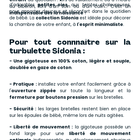
d'adorables
petites oies
, aux teintes chaleureuses,
du biberon, lors d'un soin ou d'un câlin... C'est un
pour apporter douceur et réconfort dans le quotidien
indispensable dès la naissance
!
de bébé. La
collection Sidonia
est idéale pour décorer
la chambre de votre enfant, à
l'esprit minimaliste
.
Pour tout connnaître sur la
turbulette Sidonia :
- Une gigoteuse en 100% coton
,
légère et souple,
doublée en gaze de coton
.
- Pratique :
installez votre enfant facilement grâce à
l'
ouverture zippée
sur toute la longueur et la
fermeture par boutons pression
sur les bretelles.
- Sécurité :
les larges bretelles restent bien en place
sur les épaules de bébé, même lors de nuits agitées.
- Liberté de mouvement :
la gigoteuse possède un
fond large pour une
liberté de mouvement