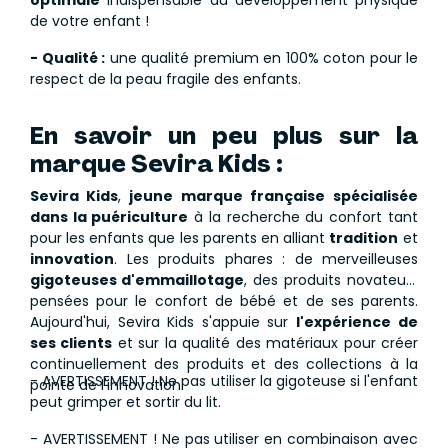
optimale
indispensable au développement physique
de votre enfant !
- Qualité :
une qualité premium en 100% coton pour le
respect de la peau fragile des enfants.
En savoir un peu plus sur la
marque Sevira Kids :
Sevira Kids
,
jeune marque française spécialisée
dans la puériculture
à la recherche du confort tant
pour les enfants que les parents en alliant
tradition
et
innovation
. Les produits phares : de merveilleuses
gigoteuses d'emmaillotage
, des produits novateurs
pensées pour le confort de bébé et de ses parents.
Aujourd'hui, Sevira Kids s'appuie sur
l'expérience de
ses clients
et sur la qualité des matériaux pour créer
continuellement des produits et des collections à la
- AVERTISSEMENT ! Ne pas utiliser la gigoteuse si l'enfant
pointe de l'innovation.
peut grimper et sortir du lit.
- AVERTISSEMENT ! Ne pas utiliser en combinaison avec