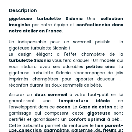
Description
gigoteuse turbulette Sidonia
Une
collection
imaginée
par notre équipe et
confectionnée dans
notre atelier en
France
.
Un indispensable pour un sommeil paisible : la
gigoteuse turbulette Sidonia !
Le design élégant à l'effet champêtre de la
turbulette Sidonia
vous fera craquer ! Un modèle qui
vous séduira avec ses adorables
petites oies
. La
gigoteuse turbulette Sidonia s'accompagne de jolis
imprimés champêtres pour apporter douceur et
réconfort durant les doux sommeils de bébé.
Assurez un
doux sommeil
à votre tout-petit en lui
garantissant une
température idéale
en
l'enveloppant dans ce
cocon
. Le
Gaze de coton
et le
garnissage qui composent cette
gigoteuse
sont
certifiés
et garantissent un
confort optimal
à bébé.
Cette turbulette permet de renforcer le
lien parent-
Une
collection champêtre
parsemée de
fleurs
et
enfant
au quotidien : lors de l'allaitement ou à l'heure