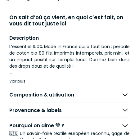
On sait d’où ça vient, en quoi c’est fait, on
vous dit tout juste ici
Description
L’essentiel 100% Made in France qui a tout bon : percale
de coton bio 80 fils, imprimés intemporels, prix mini, et
un impact positif sur l’emploi local. Dormez bien dans
des draps doux et de qualité !
Envie d’un linge de lit simple et élégant ? Découvrez
Voir plus
notre collection LES ESSENTIELS : des parures de lit
made in France en percale de coton 100% biologique.
Composition & utilisation
Confectionnées avec un tissage serré de 80 fils/cm²,
elles offrent un confort léger, respirant et durable, idéal
Provenance & labels
en toute saison. Au fil des lavages, la percale s’adoucit
naturellement pour un confort qui ne fait que
s’améliorer dans le temps.
Pourquoi on aime 💚 ?
🇪🇺 Un savoir-faire textile européen reconnu, gage de
Déclinée dans un motif léger et ludique, la parure Le