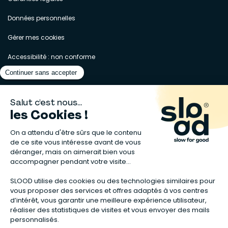
Données personnelles
Gérer mes cookies
Accessibilité : non conforme
Matelas naturels
⋅
Graines bio
⋅
Lits bébés en bois
⋅
Déodorant bio
⋅
Sapin
en bois
⋅
Complement alimentaire naturel
⋅
Shampoing naturel
⋅