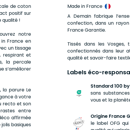
rcale de coton
Made in France
act positif sur
A Demain fabrique l’ense
 qualité !
confection, dans un rayon
France Garantie.
couvrez notre
e in France en
Tissés dans les Vosges, 
vec un tissage
confectionnés dans leur ate
, respirant et
qualité et savoir-faire textil
s, la percale
ue s’améliorer
Labels éco-responsa
Standard 100 by
 la parure Le
sans substances 
gance à votre
vous et la planèt
 recto et son
trastes entre
Origine France G
 déco affirmée
le label OFG qui
jolis basiques