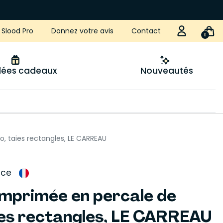
Slood Pro
Donnez votre avis
Contact
0
idées cadeaux
Nouveautés
o, taies rectangles, LE CARREAU
nce
 imprimée en percale de
ies rectangles, LE CARREAU