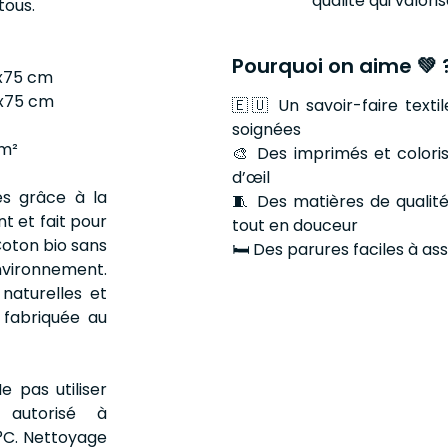
qualité qui valori
tous.
Pourquoi on aime 💚 
0x75 cm
0x75 cm
🇪🇺 Un savoir-faire texti
soignées
cm²
🎨 Des imprimés et colori
d’œil
es grâce à la
🧵 Des matières de qualité
nt et fait pour
tout en douceur
Coton bio sans
🛏️ Des parures faciles à as
nvironnement.
 naturelles et
 fabriquée au
e pas utiliser
 autorisé à
°C. Nettoyage