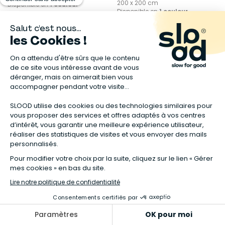
200 x 200 cm
Disponible en
1 couleur
Disponible en
1 couleur
ESSIX
ESSIX
Parure de lit imprimée en
Parure de lit unie en percale
percale de coton, taies
de coton, taies carrées,
rectangles, OHANA
PREMIÈRE
187,00 €
105,00 €
240 x 220 cm ⋅ 260 x 240 cm ⋅
240 x 220 cm ⋅ 260 x 240 cm ⋅
140 x 200 cm ⋅ 200 x 200 cm
140 x 200 cm ⋅ 200 x 200 cm