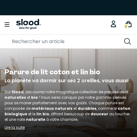
Braderie créative
🎨🧵 Jusqu'à -30% sur nos
KITS DIY
0
Parure de lit coton et lin bio
La planète va dormir sur ses 2 oreilles, vous aussi
Sur
Slood
, découvrez notre magnifique collection de parures de lit
naturelles
et
bio
! Vous serez conquis par notre gamme, pensée
pour se marier parfaitement avec vos goûts. Chaque parure est
composée de
matériaux naturels
et
durables
, comme le
coton
biologique
et le
lin bio
, offrant beaucoup de
douceur
au toucher
et une note
naturelle
à votre chambre.
Lire la suite