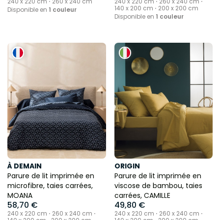
240 x 220 cm ⋅ 260 x 240 cm
240 x 220 cm ⋅ 260 x 240 cm ⋅
140 x 200 cm ⋅ 200 x 200 cm
Disponible en
1 couleur
Disponible en
1 couleur
À DEMAIN
ORIGIN
Parure de lit imprimée en
Parure de lit imprimée en
microfibre, taies carrées,
viscose de bambou, taies
MOANA
carrées, CAMILLE
58,70 €
49,80 €
240 x 220 cm ⋅ 260 x 240 cm ⋅
240 x 220 cm ⋅ 260 x 240 cm ⋅