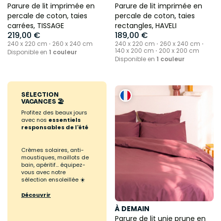
Parure de lit imprimée en
Parure de lit imprimée en
percale de coton, taies
percale de coton, taies
carrées, TISSAGE
rectangles, HAVELI
219,00 €
189,00 €
240 x 220 cm ⋅ 260 x 240 cm
240 x 220 cm ⋅ 260 x 240 cm ⋅
140 x 200 cm ⋅ 200 x 200 cm
Disponible en
1 couleur
Disponible en
1 couleur
SÉLECTION
VACANCES 🏖️
Profitez des beaux jours
avec nos
essentiels
responsables de l'été
Crèmes solaires, anti-
moustiques, maillots de
bain, apéritif... équipez-
vous avec notre
sélection ensoleillée ☀️
Découvrir
À DEMAIN
Parure de lit unie prune en