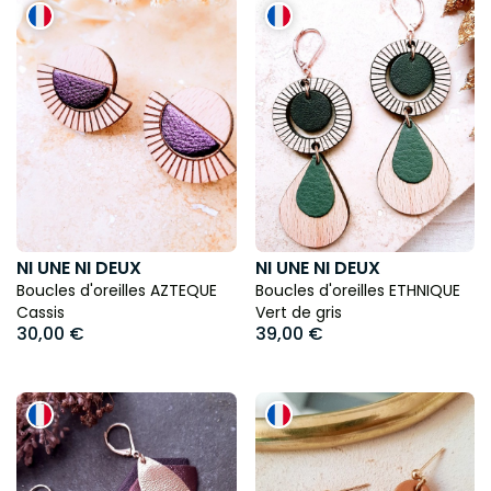
NI UNE NI DEUX
NI UNE NI DEUX
Boucles d'oreilles AZTEQUE
Boucles d'oreilles ETHNIQUE
Cassis
Vert de gris
30,00 €
39,00 €