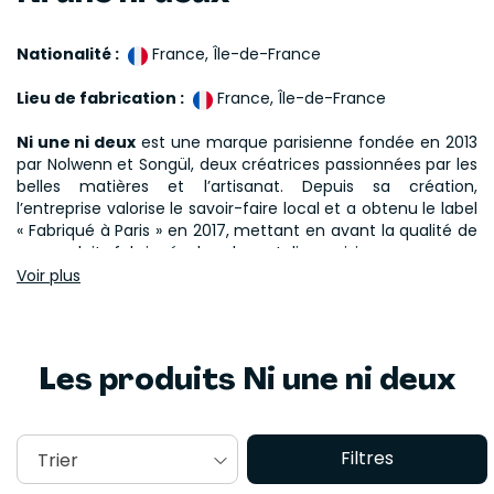
Nationalité :
France, Île-de-France
Lieu de fabrication :
France, Île-de-France
Ni une ni deux
est une marque parisienne fondée en 2013
par Nolwenn et Songül, deux créatrices passionnées par les
belles matières et l’artisanat. Depuis sa création,
l’entreprise valorise le savoir-faire local et a obtenu le label
« Fabriqué à Paris » en 2017, mettant en avant la qualité de
ses produits fabriqués dans leur atelier parisien.
Voir plus
Engagée dans une démarche éco-responsable, la
marque
Ni une ni deux
privilégie les matériaux durables et le
recyclage. Elle utilise du bois issu de forêts gérées
durablement, des cuirs recyclés et des pierres naturelles,
Les produits Ni une ni deux
tout en collaborant avec des partenaires de proximité pour
offrir des bijoux uniques💍
Les
produits Ni une ni deux
sont également embellis par
Filtres
Trier
des finitions en laiton doré à l’or fin ou argenté, travaillés
par des artisans parisiens. Chaque pièce est produite sur