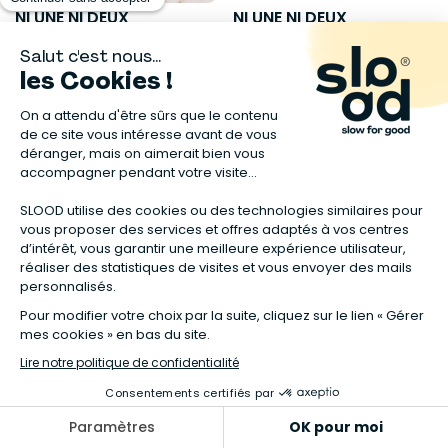
NI UNE NI DEUX
NI UNE NI DEUX
Bracelet POINTS pierres
Bracelet CHAKRAS pierres
Aventurine
Aventurine
25,00 €
30,00 €
NI UNE NI DEUX
NI UNE NI DEUX
Bracelet protection COMETE
Boucles d'oreilles BULLE en
Labradorite
bois Cassis
28,00 €
33,00 €