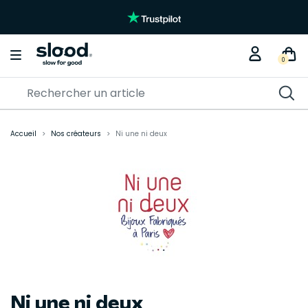
Braderie créative
🎨🧵 Jusqu'à -30% sur nos
KITS DIY
0
Accueil
Nos créateurs
Ni une ni deux
Ni une ni deux