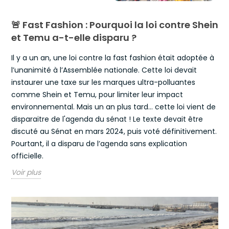
3 raisons de nous rejoindre
🚨 Fast Fashion : Pourquoi la loi contre Shein
✅Etre informé des nouveautés et
et Temu a-t-elle disparu ?
ventes privées engagées
Il y a un an, une loi contre la fast fashion était adoptée à
✅Recevoir LE guide incontournable
l’unanimité à l’Assemblée nationale. Cette loi devait
des
40 cadeaux écolo 🎁
instaurer une taxe sur les marques ultra-polluantes
comme Shein et Temu, pour limiter leur impact
✅
BONUS
: votre code de
bienvenue
- 10%*
🍸
environnemental. Mais un an plus tard… cette loi vient de
disparaitre de l'agenda du sénat ! Le texte devait être
discuté au Sénat en mars 2024, puis voté définitivement.
Pourtant, il a disparu de l’agenda sans explication
Excellent - Avis Trustpilot​
officielle.
Email
Voir plus
JE REJOINS SLOOD
*valable sur tous les articles de l'offre Bienvenue