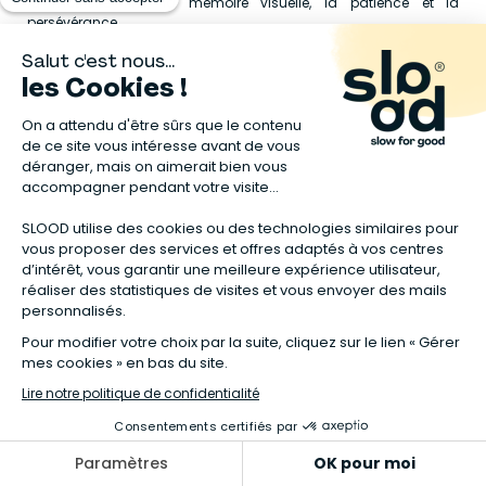
la motricité fine, la mémoire visuelle, la patience et la
persévérance.
Assembler un puzzle permet aussi à l’enfant de vivre une
expérience valorisante. Chaque pièce placée au bon endroit
devient une petite réussite, et l’image finale procure une vraie
satisfaction. C’est une activité calme, idéale pour les temps de
repos, les après-midis à la maison, les vacances ou les
moments partagés en famille. Elle peut se pratiquer seul, avec un
parent, entre frères et sœurs ou avec des amis, selon l’âge et
l’envie de l’enfant.
Quel puzzle choisir selon l’âge de l’enfant
?
👶 Le choix d’un puzzle dépend avant tout de l’âge, des
capacités et des centres d’intérêt de l’enfant. Pour les tout-petits,
les puzzles à encastrement, les grosses pièces faciles à attraper
ou les modèles en bois sont particulièrement adaptés. Ils
permettent de découvrir les formes, les animaux, les objets du
quotidien ou les couleurs tout en développant la coordination
main-œil.
Pour les enfants plus grands, les puzzles avec davantage de
pièces offrent un défi plus stimulant. Ils encouragent la