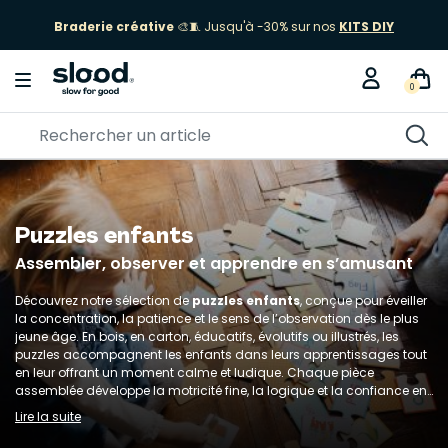
Braderie créative
🎨🧵 Jusqu'à -30% sur nos
KITS DIY
0
Puzzles enfants
Assembler, observer et apprendre en s’amusant
Découvrez notre sélection de
puzzles enfants
, conçue pour éveiller
la concentration, la patience et le sens de l’observation dès le plus
jeune âge. En bois, en carton, éducatifs, évolutifs ou illustrés, les
puzzles accompagnent les enfants dans leurs apprentissages tout
en leur offrant un moment calme et ludique. Chaque pièce
assemblée développe la motricité fine, la logique et la confiance en
soi. Chez Slood, nous privilégions des puzzles durables, bien pensés
Lire la suite
et responsables, pour encourager les petits curieux à apprendre,
imaginer et s’amuser autrement.