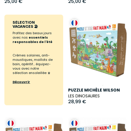
25,00 €
25,00 €
SÉLECTION
VACANCES 🏖️
Profitez des beaux jours
avec nos
essentiels
responsables de l'été
Crèmes solaires, anti-
moustiques, maillots de
bain, apéritif... équipez-
vous avec notre
sélection ensoleillée ☀️
Découvrir
PUZZLE MICHÈLE WILSON
LES DINOSAURES
28,99 €