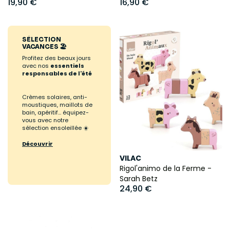
19,90 €
16,90 €
SÉLECTION
VACANCES 🏖️
Profitez des beaux jours
avec nos
essentiels
responsables de l'été
Crèmes solaires, anti-
moustiques, maillots de
bain, apéritif... équipez-
vous avec notre
sélection ensoleillée ☀️
Découvrir
VILAC
Rigol'animo de la Ferme -
Sarah Betz
24,90 €