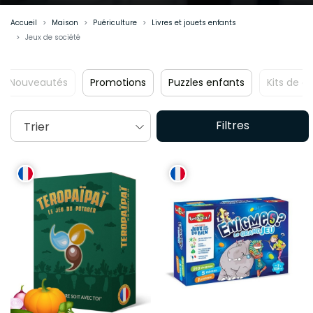
Accueil
Maison
Puériculture
Livres et jouets enfants
Jeux de société
romotions
Puzzles enfants
Kits de graines et potager
Filtres
Trier