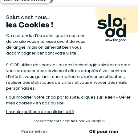
JEUX FK
JEUX FK
Le petit jeu des animaux
jeu des 7 familles tradition
6,20 €
d'Afrique
6,95 €
JEUX FK
JEUX FK
Mémo nature les petites
Le petit jeu des familles du