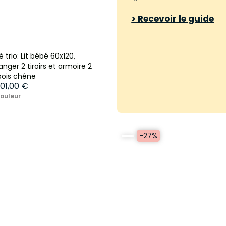
> Recevoir le guide
rio: Lit bébé 60x120,
ger 2 tiroirs et armoire 2
bois chêne
 101,00 €
couleur
-27%