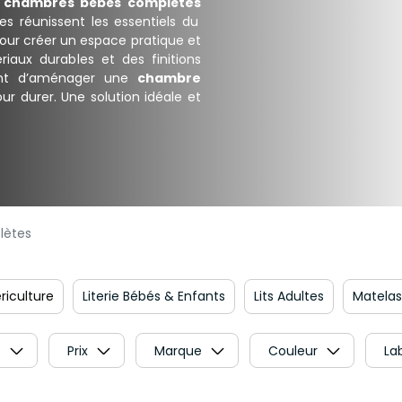
s
chambres bébés complètes
s réunissent les essentiels du
pour créer un espace pratique et
iaux durables et des finitions
ent d’aménager une
chambre
ur durer. Une solution idéale et
lètes
riculture
Literie Bébés & Enfants
Lits Adultes
Matelas
s
Prix
Marque
Couleur
La