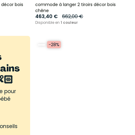
 décor bois
commode à langer 2 tiroirs décor bois
chêne
463,40 €
662,00 €
Disponible en
1 couleur
-28%
s
sains
🏻
e pour
 bébé
onseils