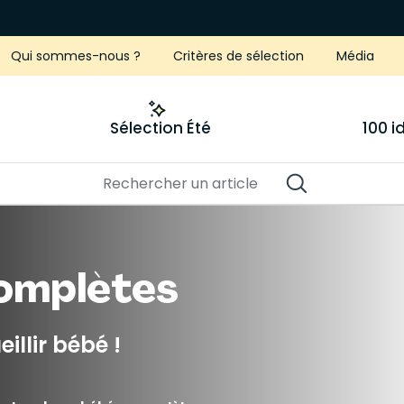
Qui sommes-nous ?
Critères de sélection
Média
Sélection Été
100 
omplètes
llir bébé !