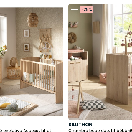
-28%
SAUTHON
évolutive Access : Lit et
Chambre bébé duo: Lit bébé 60