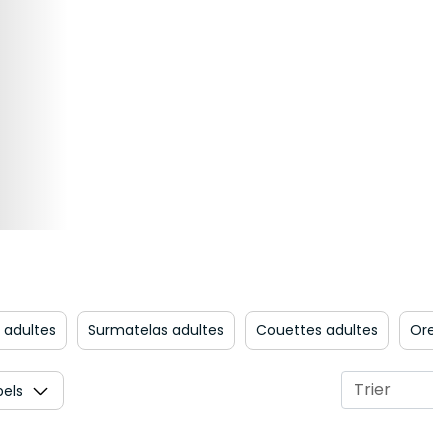
 adultes
Surmatelas adultes
Couettes adultes
Oreil
bels