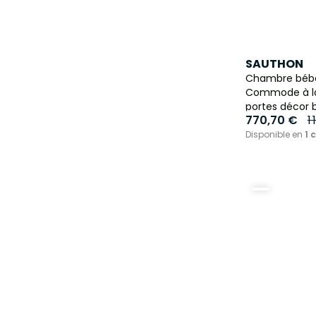
SAUTHON
Chambre bébé t
Commode à lan
portes décor 
770,70 €
1
Disponible en
1 