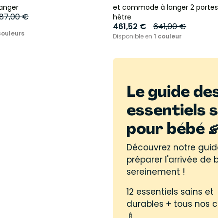
anger
et commode à langer 2 portes
87,00 €
hêtre
461,52 €
641,00 €
couleurs
Disponible en
1 couleur
Le guide de
essentiels 
pour bébé 
Découvrez notre guid
préparer l'arrivée de
sereinement !
12 essentiels sains et
durables + tous nos c
🍼