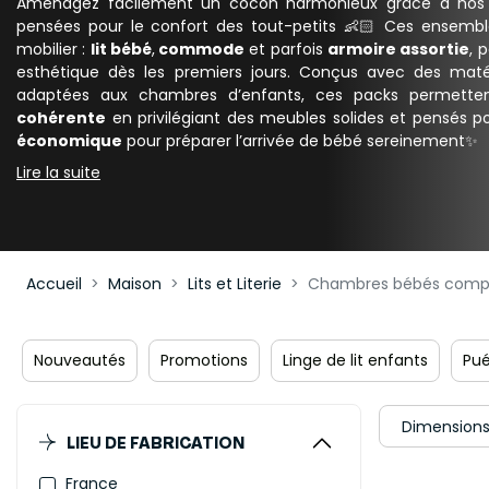
Aménagez facilement un cocon harmonieux grâce à no
pensées pour le confort des tout-petits 👶🏻 Ces ensemble
mobilier :
lit bébé
,
commode
et parfois
armoire assortie
, 
esthétique dès les premiers jours. Conçus avec des matér
adaptées aux chambres d’enfants, ces packs permett
cohérente
en privilégiant des meubles solides et pensés po
économique
pour préparer l’arrivée de bébé sereinement✨
Lire la suite
Accueil
Maison
Lits et Literie
Chambres bébés comp
Nouveautés
Promotions
Linge de lit enfants
Pué
Dimension
LIEU DE FABRICATION
France