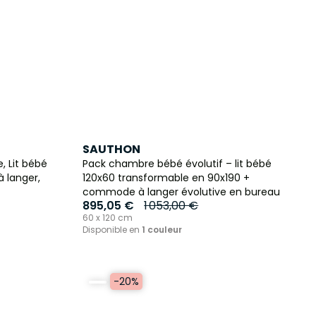
SAUTHON
, Lit bébé
Pack chambre bébé évolutif – lit bébé
 langer,
120x60 transformable en 90x190 +
commode à langer évolutive en bureau
895,05 €
1 053,00 €
60 x 120 cm
Disponible en
1 couleur
-20%