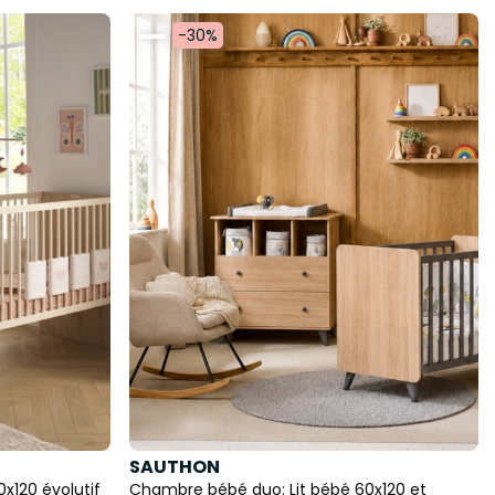
-30%
SAUTHON
x120 évolutif
Chambre bébé duo: Lit bébé 60x120 et