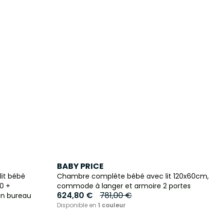
BABY PRICE
lit bébé
Chambre complète bébé avec lit 120x60cm,
0 +
commode à langer et armoire 2 portes
624,80 €
781,00 €
en bureau
Disponible en
1 couleur