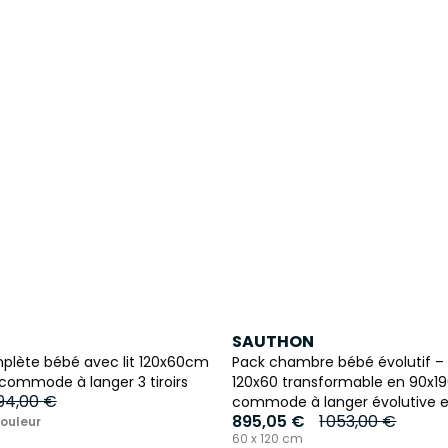
SAUTHON
lète bébé avec lit 120x60cm
Pack chambre bébé évolutif – 
 commode à langer 3 tiroirs
120x60 transformable en 90x19
94,00 €
commode à langer évolutive 
895,05 €
1 053,00 €
couleur
60 x 120 cm