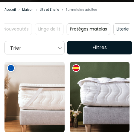
Accueil
Maison
Lits et Literie
Surmatelas adultes
Nouveautés
Linge de lit
Protèges matelas
Liter
Filtres
Trier